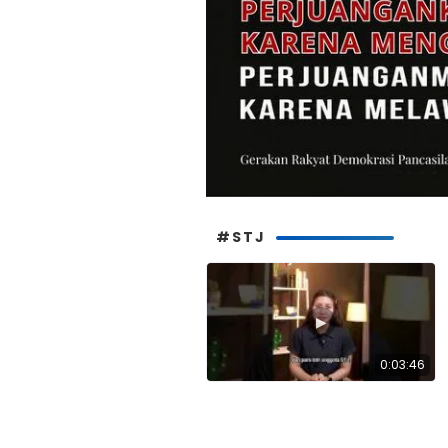
#STJ
▶
0:03:46