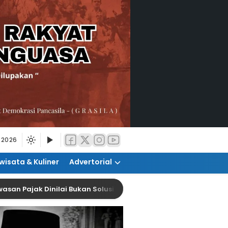
 2026
wisata & Kuliner
Advertorial
jak Dinilai Bukan Solusi Tingkatkan Kepatuhan
W