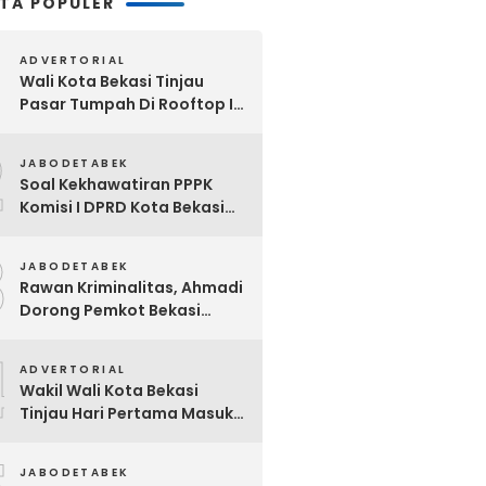
ITA POPULER
ADVERTORIAL
Wali Kota Bekasi Tinjau
Pasar Tumpah Di Rooftop I
Pasar Baru: Fasilitas Kanopi,
2
Eskalator Hingga Lift Barang
JABODETABEK
Disiapkan Bertahap
Soal Kekhawatiran PPPK
Komisi I DPRD Kota Bekasi
Akan Segera Minta
3
Klarifikasi OPD Terkait
JABODETABEK
Rawan Kriminalitas, Ahmadi
Dorong Pemkot Bekasi
Giatkan Patroli Tiga Pilar di
4
Jatiasih
ADVERTORIAL
Wakil Wali Kota Bekasi
Tinjau Hari Pertama Masuk
Sekolah, Pastikan Kesiapan
SMP Negeri Sambut Tahun
JABODETABEK
Ajaran Baru 2026