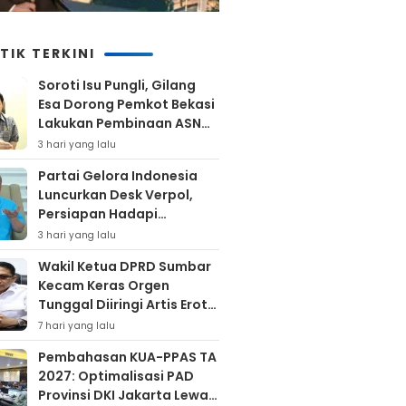
TIK TERKINI
Soroti Isu Pungli, Gilang
Esa Dorong Pemkot Bekasi
Lakukan Pembinaan ASN
Hingga Bentuk Satgas
3 hari yang lalu
Partai Gelora Indonesia
Luncurkan Desk Verpol,
Persiapan Hadapi
Verifikasi KPU Untuk Pemilu
3 hari yang lalu
2029
Wakil Ketua DPRD Sumbar
Kecam Keras Orgen
Tunggal Diiringi Artis Erotis
Di Kuranji
7 hari yang lalu
Pembahasan KUA-PPAS TA
2027: Optimalisasi PAD
Provinsi DKI Jakarta Lewat