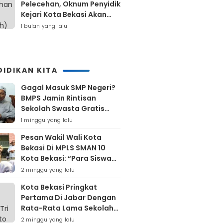
Pelecehan, Oknum Penyidik
Kejari Kota Bekasi Akan
Dilaporkan
1 bulan yang lalu
DIDIKAN KITA
Gagal Masuk SMP Negeri?
BMPS Jamin Rintisan
Sekolah Swasta Gratis
Untuk Masyarakat Kota
1 minggu yang lalu
Bekasi
Pesan Wakil Wali Kota
Bekasi Di MPLS SMAN 10
Kota Bekasi: “Para Siswa
Hindari Perilaku Yang
2 minggu yang lalu
Bertentangan Dengan
Kota Bekasi Pringkat
Norma Masyarakat
Pertama Di Jabar Dengan
Maupun Agama”
Rata-Rata Lama Sekolah
Di Atas 12 Tahun
2 minggu yang lalu