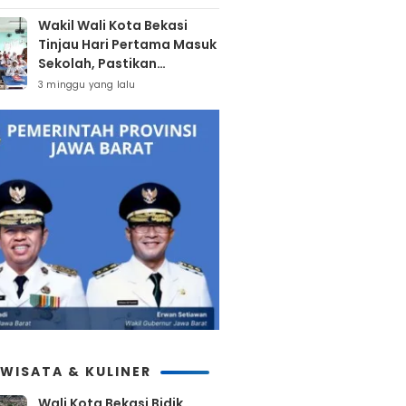
Wakil Wali Kota Bekasi
Tinjau Hari Pertama Masuk
Sekolah, Pastikan
Kesiapan SMP Negeri
3 minggu yang lalu
Sambut Tahun Ajaran Baru
2026
IWISATA & KULINER
Wali Kota Bekasi Bidik