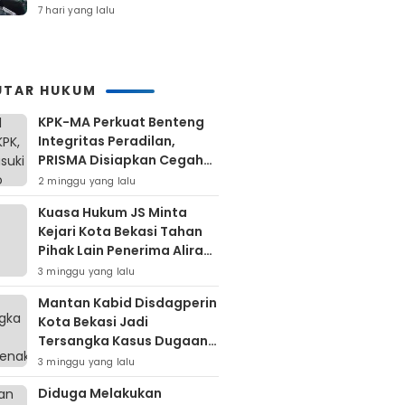
Retribusi Dan Pajak
7 hari yang lalu
Daerah
UTAR HUKUM
KPK-MA Perkuat Benteng
Integritas Peradilan,
PRISMA Disiapkan Cegah
Korupsi Sejak Hulu
2 minggu yang lalu
Kuasa Hukum JS Minta
Kejari Kota Bekasi Tahan
Pihak Lain Penerima Aliran
Dana Rp80 Juta
3 minggu yang lalu
Mantan Kabid Disdagperin
Kota Bekasi Jadi
Tersangka Kasus Dugaan
Pungli MCK Pasar
3 minggu yang lalu
Bantargebang
Diduga Melakukan