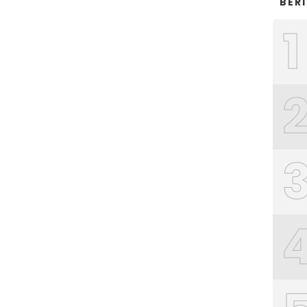
BER
1