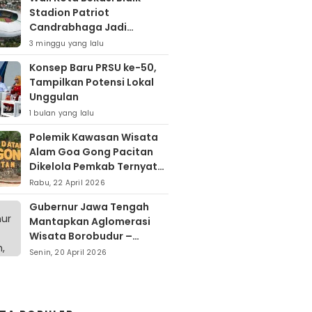
Stadion Patriot
Candrabhaga Jadi
Kawasan Sport City Dan
3 minggu yang lalu
Sport Tourism
Konsep Baru PRSU ke-50,
Tampilkan Potensi Lokal
Unggulan
1 bulan yang lalu
Polemik Kawasan Wisata
Alam Goa Gong Pacitan
Dikelola Pemkab Ternyata
Berdiri Di Atas Lahan Milik
Rabu, 22 April 2026
Warga
Gubernur Jawa Tengah
Mantapkan Aglomerasi
Wisata Borobudur –
Kopeng – Rawa Pening
Senin, 20 April 2026