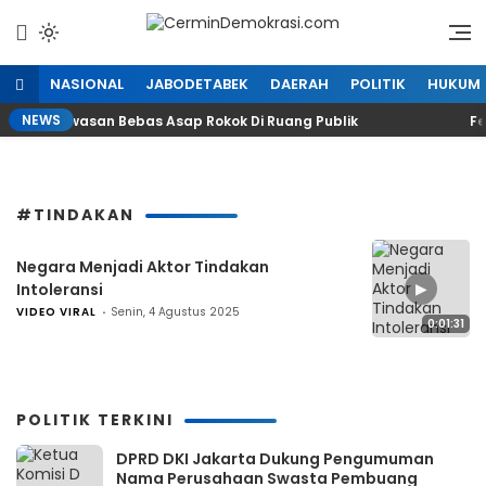
Lewati
ke
Refleksi Kedaulatan Rakyat
CerminDemokrasi.com
konten
NASIONAL
JABODETABEK
DAERAH
POLITIK
HUKUM
NEWS
katkan Kawasan Bebas Asap Rokok Di Ruang Publik
Fes
#TINDAKAN
Negara Menjadi Aktor Tindakan
▶
Intoleransi
VIDEO VIRAL
Senin, 4 Agustus 2025
0:01:31
POLITIK TERKINI
DPRD DKI Jakarta Dukung Pengumuman
Nama Perusahaan Swasta Pembuang