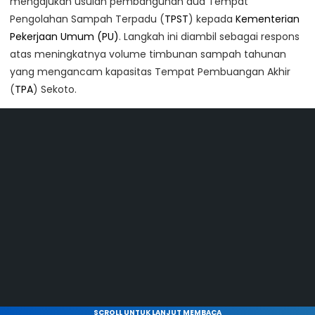
mengajukan usulan pembangunan dua Tempat
Pengolahan Sampah Terpadu (
TPST
) kepada
Kementerian
Pekerjaan Umum (PU)
. Langkah ini diambil sebagai respons
atas meningkatnya volume timbunan sampah tahunan
yang mengancam kapasitas Tempat Pembuangan Akhir
(
TPA
) Sekoto.
SCROLL UNTUK LANJUT MEMBACA