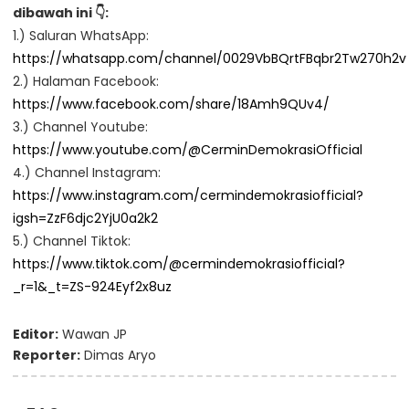
dibawah ini 👇:
1.) Saluran WhatsApp:
https://whatsapp.com/channel/0029VbBQrtFBqbr2Tw270h2v
2.) Halaman Facebook:
https://www.facebook.com/share/18Amh9QUv4/
3.) Channel Youtube:
https://www.youtube.com/@CerminDemokrasiOfficial
4.) Channel Instagram:
https://www.instagram.com/cermindemokrasiofficial?
igsh=ZzF6djc2YjU0a2k2
5.) Channel Tiktok:
https://www.tiktok.com/@cermindemokrasiofficial?
_r=1&_t=ZS-924Eyf2x8uz
Editor:
Wawan JP
Reporter:
Dimas Aryo