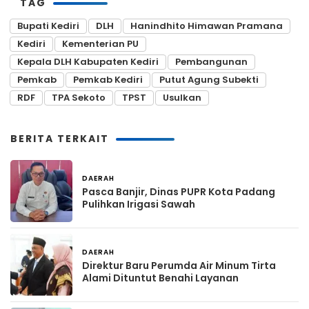
TAG
Bupati Kediri
DLH
Hanindhito Himawan Pramana
Kediri
Kementerian PU
Kepala DLH Kabupaten Kediri
Pembangunan
Pemkab
Pemkab Kediri
Putut Agung Subekti
RDF
TPA Sekoto
TPST
Usulkan
BERITA TERKAIT
DAERAH
15 jam yang lalu
Pasca Banjir, Dinas PUPR Kota Padang
Pulihkan Irigasi Sawah
DAERAH
16 jam yang lalu
Direktur Baru Perumda Air Minum Tirta
Alami Dituntut Benahi Layanan