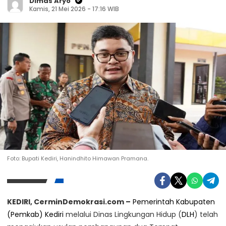
Dimas Aryo
Kamis, 21 Mei 2026 - 17:16 WIB
Foto: Bupati Kediri, Hanindhito Himawan Pramana.
Kunjungi Website Resmi Cermin Demokrasi
Karoren Kemenipas Dan Kakanwil Ditjenpas
Jabar Apresiasi Inovasi Pembinaan Lapas
KEDIRI, CerminDemokrasi.com –
Pemerintah Kabupaten
Sabtu, 20 September 2025
Kelas IIA Garut
(Pemkab) Kediri
melalui Dinas Lingkungan Hidup (
DLH
) telah