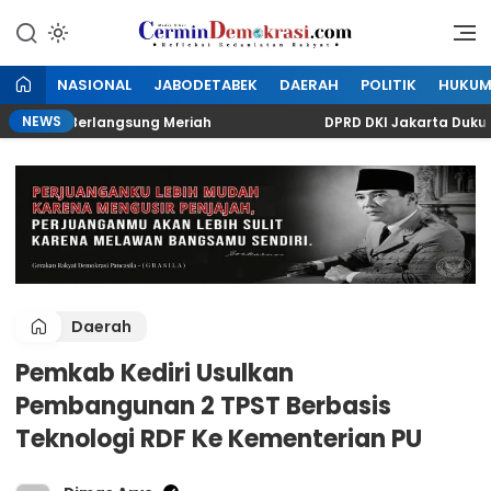
Lewati
ke
Refleksi Kedaulatan Rakyat
CerminDemokrasi.com
konten
NASIONAL
JABODETABEK
DAERAH
POLITIK
HUKU
NEWS
ningan Berlangsung Meriah
DPRD DKI Jakarta Dukung
Daerah
Pemkab Kediri Usulkan
Pembangunan 2 TPST Berbasis
Teknologi RDF Ke Kementerian PU