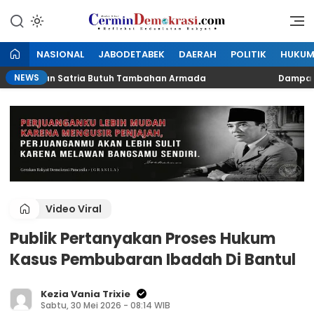
Lewati
ke
Refleksi Kedaulatan Rakyat
CerminDemokrasi.com
konten
NASIONAL
JABODETABEK
DAERAH
POLITIK
HUKU
NEWS
 LH Medan Satria Butuh Tambahan Armada
Dampak Kali
Video Viral
Publik Pertanyakan Proses Hukum
Kasus Pembubaran Ibadah Di Bantul
Kezia Vania Trixie
Sabtu, 30 Mei 2026 - 08:14 WIB