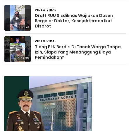
VIDEO VIRAL
2 hari yang lalu
Draft RUU Sisdiknas Wajibkan Dosen
▶
Bergelar Doktor, Kesejahteraan Ikut
Disorot
0:01:23
VIDEO VIRAL
3 hari yang lalu
Tiang PLN Berdiri Di Tanah Warga Tanpa
▶
Izin, Siapa Yang Menanggung Biaya
Pemindahan?
0:02:35