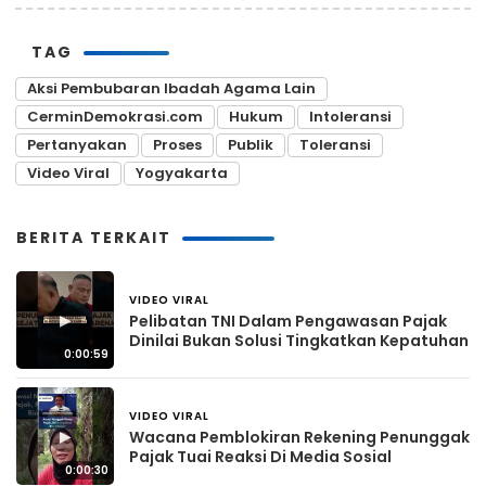
TAG
Aksi Pembubaran Ibadah Agama Lain
CerminDemokrasi.com
Hukum
Intoleransi
Pertanyakan
Proses
Publik
Toleransi
Video Viral
Yogyakarta
BERITA TERKAIT
VIDEO VIRAL
2 hari yang lalu
▶
Pelibatan TNI Dalam Pengawasan Pajak
Dinilai Bukan Solusi Tingkatkan Kepatuhan
0:00:59
VIDEO VIRAL
2 hari yang lalu
▶
Wacana Pemblokiran Rekening Penunggak
Pajak Tuai Reaksi Di Media Sosial
0:00:30