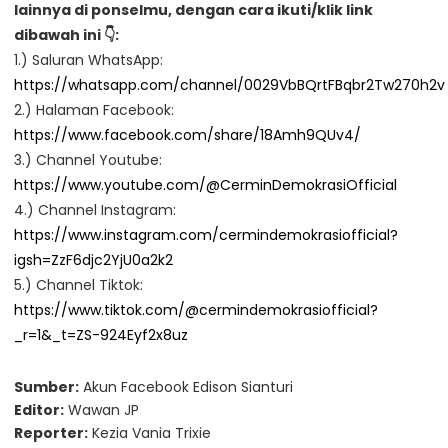
lainnya di ponselmu, dengan cara ikuti/klik link
dibawah ini 👇:
1.) Saluran WhatsApp:
https://whatsapp.com/channel/0029VbBQrtFBqbr2Tw270h2v
2.) Halaman Facebook:
https://www.facebook.com/share/18Amh9QUv4/
3.) Channel Youtube:
https://www.youtube.com/@CerminDemokrasiOfficial
4.) Channel Instagram:
https://www.instagram.com/cermindemokrasiofficial?
igsh=ZzF6djc2YjU0a2k2
5.) Channel Tiktok:
https://www.tiktok.com/@cermindemokrasiofficial?
_r=1&_t=ZS-924Eyf2x8uz
Sumber:
Akun Facebook Edison Sianturi
Editor:
Wawan JP
Reporter:
Kezia Vania Trixie