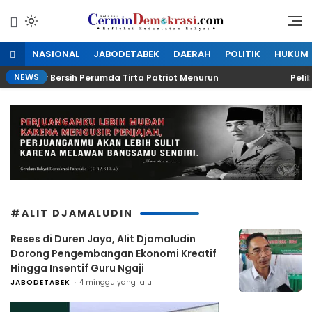
Lewati
ke
Refleksi Kedaulatan Rakyat
CerminDemokrasi.com
konten
NASIONAL
JABODETABEK
DAERAH
POLITIK
HUKUM
NEWS
uksi Air Bersih Perumda Tirta Patriot Menurun
Pelibat
#ALIT DJAMALUDIN
Reses di Duren Jaya, Alit Djamaludin
Dorong Pengembangan Ekonomi Kreatif
Hingga Insentif Guru Ngaji
JABODETABEK
4 minggu yang lalu