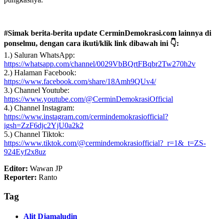
#Simak berita-berita update CerminDemokrasi.com lainnya di
ponselmu, dengan cara ikuti/klik link dibawah ini 👇:
1.) Saluran WhatsApp:
https://whatsapp.com/channel/0029VbBQrtFBqbr2Tw270h2v
2.) Halaman Facebook:
https://www.facebook.com/share/18Amh9QUv4/
3.) Channel Youtube:
https://www.youtube.com/@CerminDemokrasiOfficial
4.) Channel Instagram:
https://www.instagram.com/cermindemokrasiofficial?
igsh=ZzF6djc2YjU0a2k2
5.) Channel Tiktok:
https://www.tiktok.com/@cermindemokrasiofficial?_r=1&_t=ZS-
924Eyf2x8uz
Editor:
Wawan JP
Reporter:
Ranto
Tag
Alit Djamaludin