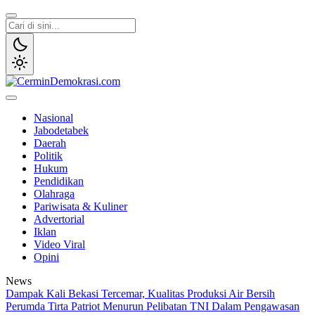
Lewati
ke
konten
CerminDemokrasi.com
Refleksi Kedaulatan Rakyat
Nasional
Jabodetabek
Daerah
Politik
Hukum
Pendidikan
Olahraga
Pariwisata & Kuliner
Advertorial
Iklan
Video Viral
Opini
News
Dampak Kali Bekasi Tercemar, Kualitas Produksi Air Bersih
Perumda Tirta Patriot Menurun
Pelibatan TNI Dalam Pengawasan