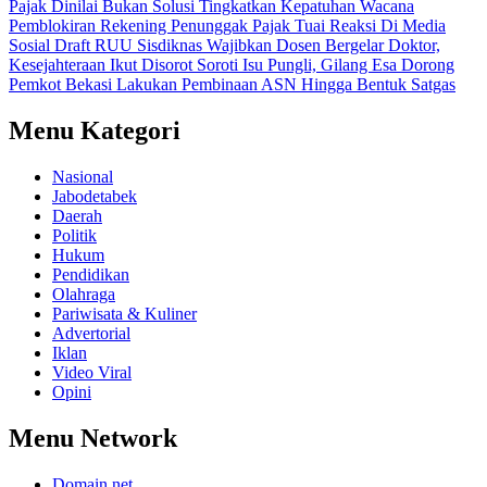
Pajak Dinilai Bukan Solusi Tingkatkan Kepatuhan
Wacana
Pemblokiran Rekening Penunggak Pajak Tuai Reaksi Di Media
Sosial
Draft RUU Sisdiknas Wajibkan Dosen Bergelar Doktor,
Kesejahteraan Ikut Disorot
Soroti Isu Pungli, Gilang Esa Dorong
Pemkot Bekasi Lakukan Pembinaan ASN Hingga Bentuk Satgas
Menu Kategori
Nasional
Jabodetabek
Daerah
Politik
Hukum
Pendidikan
Olahraga
Pariwisata & Kuliner
Advertorial
Iklan
Video Viral
Opini
Menu Network
Domain.net