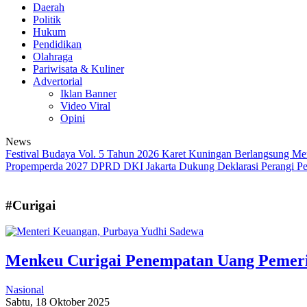
Daerah
Politik
Hukum
Pendidikan
Olahraga
Pariwisata & Kuliner
Advertorial
Iklan Banner
Video Viral
Opini
News
Festival Budaya Vol. 5 Tahun 2026 Karet Kuningan Berlangsung Me
Propemperda 2027
DPRD DKI Jakarta Dukung Deklarasi Perangi Pe
#Curigai
Menkeu Curigai Penempatan Uang Pemerin
Nasional
Sabtu, 18 Oktober 2025