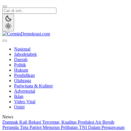
Lewati
ke
konten
CerminDemokrasi.com
Refleksi Kedaulatan Rakyat
Nasional
Jabodetabek
Daerah
Politik
Hukum
Pendidikan
Olahraga
Pariwisata & Kuliner
Advertorial
Iklan
Video Viral
Opini
News
Dampak Kali Bekasi Tercemar, Kualitas Produksi Air Bersih
Perumda Tirta Patriot Menurun
Pelibatan TNI Dalam Pengawasan