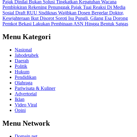
Pajak Dinilai Bukan Solusi Tingkatkan Kepatuhan
Wacana
Pemblokiran Rekening Penunggak Pajak Tuai Reaksi Di Media
Sosial
Draft RUU Sisdiknas Wajibkan Dosen Bergelar Doktor,
Kesejahteraan Ikut Disorot
Soroti Isu Pungli, Gilang Esa Dorong
Pemkot Bekasi Lakukan Pembinaan ASN Hingga Bentuk Satgas
Menu Kategori
Nasional
Jabodetabek
Daerah
Politik
Hukum
Pendidikan
Olahraga
Pariwisata & Kuliner
Advertorial
Iklan
Video Viral
Opini
Menu Network
Domain.net