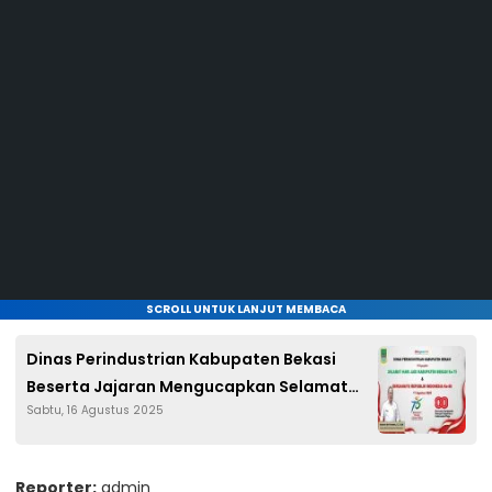
SCROLL UNTUK LANJUT MEMBACA
Dinas Perindustrian Kabupaten Bekasi
Beserta Jajaran Mengucapkan Selamat
Sabtu, 16 Agustus 2025
Hari Jadi Kabupaten Bekasi Ke-75 dan
Dirgahayu Republik Indonesia ke-80
Reporter:
admin