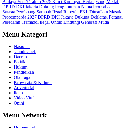
Budaya Vol. 5 Tahun 2026 Karet Kuningan Berlangsung Meriah
DPRD DKI Jakarta Dukung Pengumuman Nama Perusahaan
Swasta Pembuang Sampah Ilegal
Raperda PKL Diusulkan Masuk
Propemperda 2027
DPRD DKI Jakarta Dukung Deklarasi Perangi
Peredaran Tramadol Ilegal Untuk Lindungi Generasi Muda
Menu Kategori
Nasional
Jabodetabek
Daerah
Politik
Hukum
Pendidikan
Olahraga
Pariwisata & Kuliner
Advertorial
Iklan
Video Viral
Opini
Menu Network
Domain.net