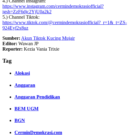
4.) Channel Instagram:
https://www.instagram.com/cermindemokrasiofficial?
igsh=ZzF6djc2YjU0a2k2
5.) Channel Tiktok:
https://www.tiktok.com/@cermindemokrasiofficial?_r=1&_t=ZS-
924Eyf2x8uz
Sumber:
Akun Tiktok Kucing Mujair
Editor:
Wawan JP
Reporter:
Kezia Vania Trixie
Tag
Alokasi
Anggaran
Anggaran Pendidikan
BEM UGM
BGN
CerminDemokrasi.com