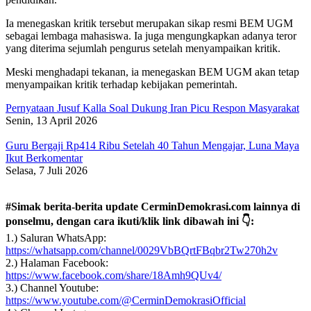
Ia menegaskan kritik tersebut merupakan sikap resmi BEM UGM
sebagai lembaga mahasiswa. Ia juga mengungkapkan adanya teror
yang diterima sejumlah pengurus setelah menyampaikan kritik.
Meski menghadapi tekanan, ia menegaskan BEM UGM akan tetap
menyampaikan kritik terhadap kebijakan pemerintah.
Pernyataan Jusuf Kalla Soal Dukung Iran Picu Respon Masyarakat
Senin, 13 April 2026
Guru Bergaji Rp414 Ribu Setelah 40 Tahun Mengajar, Luna Maya
Ikut Berkomentar
Selasa, 7 Juli 2026
#Simak berita-berita update CerminDemokrasi.com lainnya di
ponselmu, dengan cara ikuti/klik link dibawah ini 👇:
1.) Saluran WhatsApp:
https://whatsapp.com/channel/0029VbBQrtFBqbr2Tw270h2v
2.) Halaman Facebook:
https://www.facebook.com/share/18Amh9QUv4/
3.) Channel Youtube:
https://www.youtube.com/@CerminDemokrasiOfficial