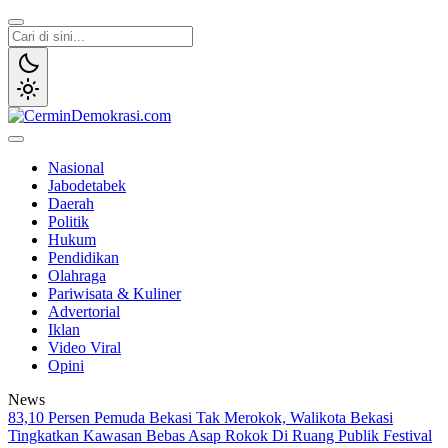
Lewati
ke
konten
CerminDemokrasi.com
Refleksi Kedaulatan Rakyat
Nasional
Jabodetabek
Daerah
Politik
Hukum
Pendidikan
Olahraga
Pariwisata & Kuliner
Advertorial
Iklan
Video Viral
Opini
News
83,10 Persen Pemuda Bekasi Tak Merokok, Walikota Bekasi
Tingkatkan Kawasan Bebas Asap Rokok Di Ruang Publik
Festival