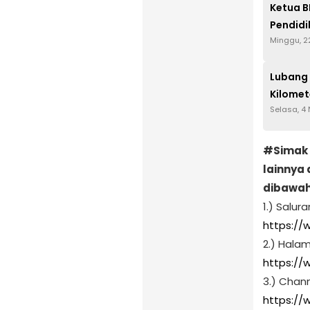
Ketua B
Pendidi
Minggu, 2
Lubang 
Kilomet
Selasa, 4
#Simak 
lainnya 
dibawah i
1.) Salu
https:/
2.) Hala
https:/
3.) Chan
https://