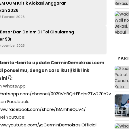
EM UGM Kritik Alokasi Anggaran
kan 2026
2 Februari 2026
Besar Dan Dalam Di Tol Cipularang
er 93!
 November 2025
PAR
berita-berita update CerminDemokrasi.com
di ponselmu, dengan cara ikuti/klik link
ni 👇:
ran WhatsApp:
/whatsapp.com/channel/0029VbBQrtFBqbr2Tw270h2v
man Facebook:
/www.facebook.com/share/18Amh9QUv4/
nel Youtube:
www.youtube.com/@CerminDemokrasiOfficial