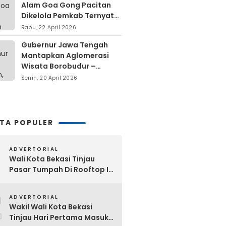
Alam Goa Gong Pacitan
Dikelola Pemkab Ternyata
Berdiri Di Atas Lahan Milik
Rabu, 22 April 2026
Warga
Gubernur Jawa Tengah
Mantapkan Aglomerasi
Wisata Borobudur –
Kopeng – Rawa Pening
Senin, 20 April 2026
ITA POPULER
ADVERTORIAL
Wali Kota Bekasi Tinjau
Pasar Tumpah Di Rooftop I
Pasar Baru: Fasilitas Kanopi,
2
Eskalator Hingga Lift Barang
ADVERTORIAL
Disiapkan Bertahap
Wakil Wali Kota Bekasi
Tinjau Hari Pertama Masuk