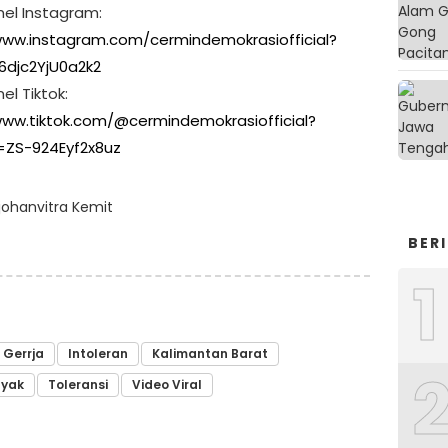
nel Instagram:
www.instagram.com/cermindemokrasiofficial?
6djc2YjU0a2k2
el Tiktok:
www.tiktok.com/@cermindemokrasiofficial?
=ZS-924Eyf2x8uz
johanvitra Kemit
BER
1
Gerrja
Intoleran
Kalimantan Barat
ayak
Toleransi
Video Viral