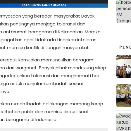
SCROLL UNTUK LANJUT MEMBACA
rnyataan yang beredar, masyarakat Dayak
an pentingnya menjaga toleransi dan
n antarumat beragama di Kalimantan. Mereka
gingatkan agar tidak ada tindakan intoleran
PEN
at memicu konflik di tengah masyarakat.
 tersebut kemudian memunculkan beragam
n dari warganet. Banyak pihak mendukung sikap
ngedepankan toleransi dan menghormati hak
arga untuk menjalankan ibadah sesuai
nnya.
lakan rumah ibadah belakangan memang kerap
perhatian publik dan memicu diskusi soal
n beragama di Indonesia.