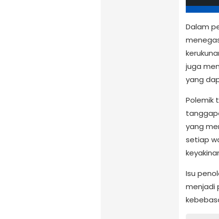
Dalam pe
menegask
kerukuna
juga men
yang dap
Polemik
tanggapa
yang me
setiap w
keyakina
Isu peno
menjadi 
kebebasa