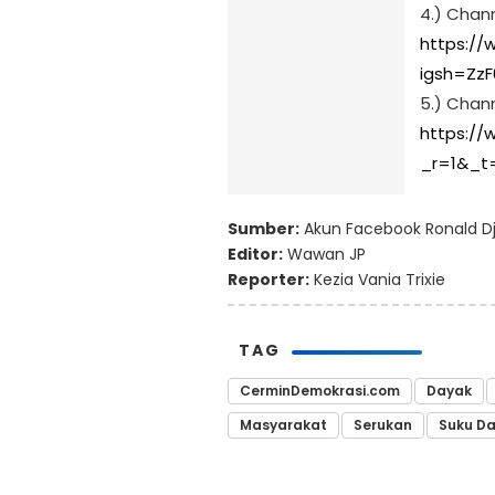
4.) Chan
https://
igsh=ZzF
5.) Chann
https://
_r=1&_t
Sumber:
Akun Facebook Ronald D
Editor:
Wawan JP
Reporter:
Kezia Vania Trixie
TAG
CerminDemokrasi.com
Dayak
Masyarakat
Serukan
Suku D