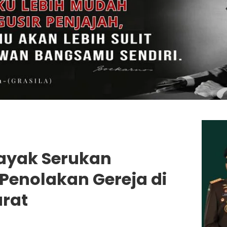
ayak Serukan
 Penolakan Gereja di
rat
njungi Website Resmi Cermin Demokrasi