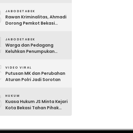
Sekolah, Pastikan Kesiapan
3
SMP Negeri Sambut Tahun
JABODETABEK
Ajaran Baru 2026
Rawan Kriminalitas, Ahmadi
Dorong Pemkot Bekasi
Giatkan Patroli Tiga Pilar di
4
Jatiasih
JABODETABEK
Warga dan Pedagang
Keluhkan Penumpukan
Sampah Di Sebrang Pintu
5
Keluar Terminal Induk Bekasi
VIDEO VIRAL
Putusan MK dan Perubahan
Aturan Polri Jadi Sorotan
6
HUKUM
Kuasa Hukum JS Minta Kejari
Kota Bekasi Tahan Pihak
Lain Penerima Aliran Dana
Rp80 Juta