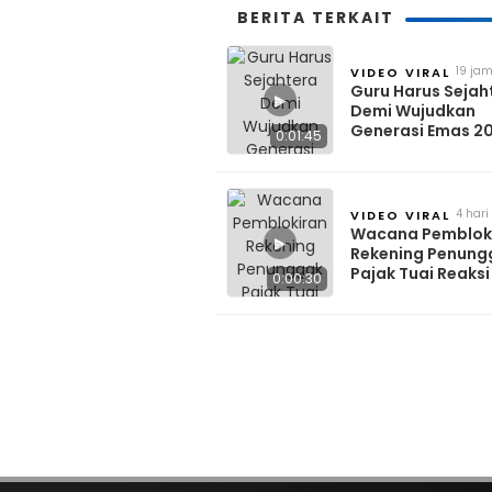
BERITA TERKAIT
19 ja
VIDEO VIRAL
lalu
Guru Harus Sejah
▶
Demi Wujudkan
Generasi Emas 2
0:01:45
Benarkah Lebih P
MBG?
4 hari
VIDEO VIRAL
lalu
Wacana Pemblok
▶
Rekening Penung
Pajak Tuai Reaksi
0:00:30
Media Sosial