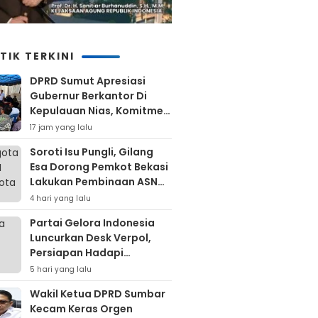
TIK TERKINI
DPRD Sumut Apresiasi
Gubernur Berkantor Di
Kepulauan Nias, Komitmen
Percepatan Pembangunan
17 jam yang lalu
Soroti Isu Pungli, Gilang
Esa Dorong Pemkot Bekasi
Lakukan Pembinaan ASN
Hingga Bentuk Satgas
4 hari yang lalu
Partai Gelora Indonesia
Luncurkan Desk Verpol,
Persiapan Hadapi
Verifikasi KPU Untuk Pemilu
5 hari yang lalu
2029
Wakil Ketua DPRD Sumbar
Kecam Keras Orgen