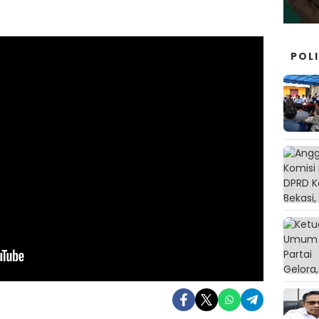
 Normalisasi Anggaran Pengadaan
B
Sepatu Sekolah Rakyat
Sabtu, 9 Mei 2026
POLI