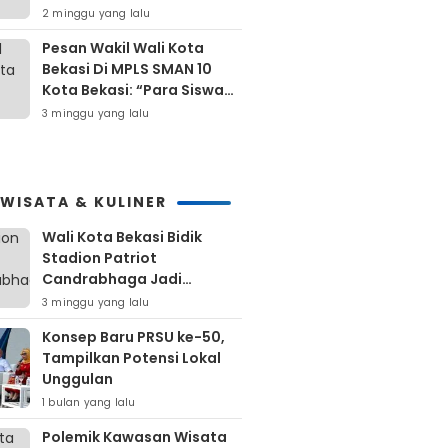
Untuk Masyarakat Kota
2 minggu yang lalu
Bekasi
Pesan Wakil Wali Kota
Bekasi Di MPLS SMAN 10
Kota Bekasi: “Para Siswa
Hindari Perilaku Yang
3 minggu yang lalu
Bertentangan Dengan
Norma Masyarakat
Maupun Agama”
IWISATA & KULINER
Wali Kota Bekasi Bidik
Stadion Patriot
Candrabhaga Jadi
Kawasan Sport City Dan
3 minggu yang lalu
Sport Tourism
Konsep Baru PRSU ke-50,
Tampilkan Potensi Lokal
Unggulan
1 bulan yang lalu
Polemik Kawasan Wisata