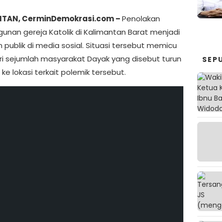
TAN, CerminDemokrasi.com –
Penolakan
nan gereja Katolik di Kalimantan Barat menjadi
 publik di media sosial. Situasi tersebut memicu
ari sejumlah masyarakat Dayak yang disebut turun
SEP
ke lokasi terkait polemik tersebut.