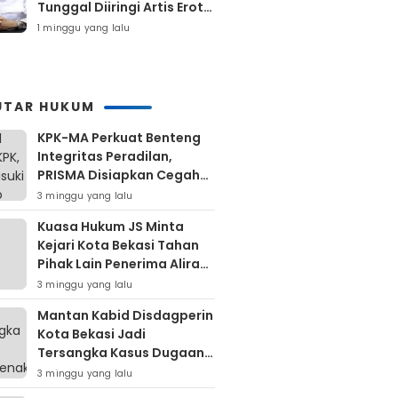
Tunggal Diiringi Artis Erotis
Di Kuranji
1 minggu yang lalu
UTAR HUKUM
KPK-MA Perkuat Benteng
Integritas Peradilan,
PRISMA Disiapkan Cegah
Korupsi Sejak Hulu
3 minggu yang lalu
Kuasa Hukum JS Minta
Kejari Kota Bekasi Tahan
Pihak Lain Penerima Aliran
Dana Rp80 Juta
3 minggu yang lalu
Mantan Kabid Disdagperin
Kota Bekasi Jadi
Tersangka Kasus Dugaan
Pungli MCK Pasar
3 minggu yang lalu
Bantargebang