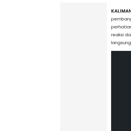
KALIMAN
pembangu
perhatian
reaksi d
langsung 