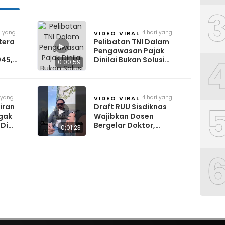
m yang
4 hari yang
VIDEO VIRAL
lalu
tera
Pelibatan TNI Dalam
▶
Pengawasan Pajak
045,
Dinilai Bukan Solusi
0:00:59
enting
Tingkatkan Kepatuhan
 yang
4 hari yang
VIDEO VIRAL
lalu
iran
Draft RUU Sisdiknas
▶
gak
Wajibkan Dosen
 Di
Bergelar Doktor,
0:01:23
Kesejahteraan Ikut
Disorot