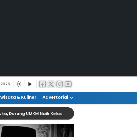
 2026
iwisata & Kuliner
Advertorial
orong UMKM Naik Kelas
Pemanfaatan AI Diharap T