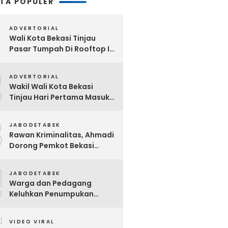
ITA POPULER
ADVERTORIAL
Wali Kota Bekasi Tinjau
Pasar Tumpah Di Rooftop I
Pasar Baru: Fasilitas Kanopi,
2
Eskalator Hingga Lift Barang
ADVERTORIAL
Disiapkan Bertahap
Wakil Wali Kota Bekasi
Tinjau Hari Pertama Masuk
Sekolah, Pastikan Kesiapan
3
SMP Negeri Sambut Tahun
JABODETABEK
Ajaran Baru 2026
Rawan Kriminalitas, Ahmadi
Dorong Pemkot Bekasi
Giatkan Patroli Tiga Pilar di
4
Jatiasih
JABODETABEK
Warga dan Pedagang
Keluhkan Penumpukan
Sampah Di Sebrang Pintu
Keluar Terminal Induk Bekasi
VIDEO VIRAL