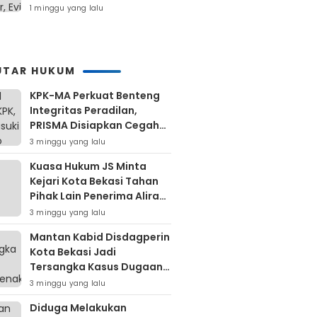
Di Kuranji
1 minggu yang lalu
UTAR HUKUM
KPK-MA Perkuat Benteng
Integritas Peradilan,
PRISMA Disiapkan Cegah
Korupsi Sejak Hulu
3 minggu yang lalu
Kuasa Hukum JS Minta
Kejari Kota Bekasi Tahan
Pihak Lain Penerima Aliran
Dana Rp80 Juta
3 minggu yang lalu
Mantan Kabid Disdagperin
Kota Bekasi Jadi
Tersangka Kasus Dugaan
Pungli MCK Pasar
3 minggu yang lalu
Bantargebang
Diduga Melakukan