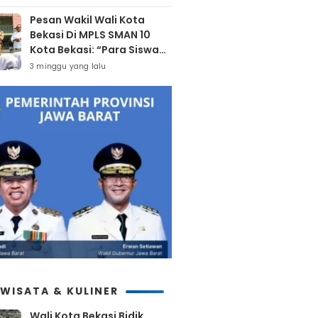
Bekasi
Pesan Wakil Wali Kota
Bekasi Di MPLS SMAN 10
Kota Bekasi: “Para Siswa
Hindari Perilaku Yang
3 minggu yang lalu
Bertentangan Dengan
Norma Masyarakat
Maupun Agama”
IWISATA & KULINER
Wali Kota Bekasi Bidik