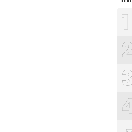
BER
1