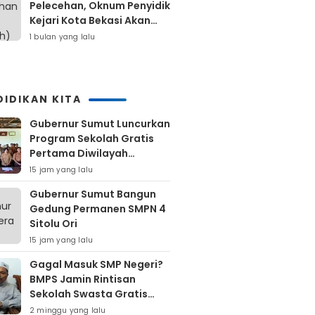
Pelecehan, Oknum Penyidik
Kejari Kota Bekasi Akan
Dilaporkan
1 bulan yang lalu
DIDIKAN KITA
Gubernur Sumut Luncurkan
Program Sekolah Gratis
Pertama Diwilayah
Kepulauan Nias
15 jam yang lalu
Gubernur Sumut Bangun
Gedung Permanen SMPN 4
Sitolu Ori
15 jam yang lalu
Gagal Masuk SMP Negeri?
BMPS Jamin Rintisan
Sekolah Swasta Gratis
Untuk Masyarakat Kota
2 minggu yang lalu