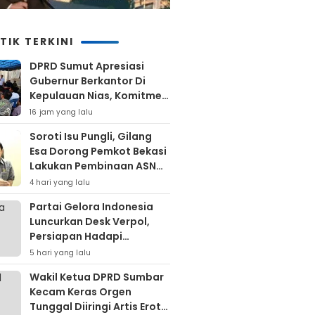
TIK TERKINI
DPRD Sumut Apresiasi
Gubernur Berkantor Di
Kepulauan Nias, Komitmen
Percepatan Pembangunan
16 jam yang lalu
Soroti Isu Pungli, Gilang
Esa Dorong Pemkot Bekasi
Lakukan Pembinaan ASN
Hingga Bentuk Satgas
4 hari yang lalu
Partai Gelora Indonesia
Luncurkan Desk Verpol,
Persiapan Hadapi
Verifikasi KPU Untuk Pemilu
5 hari yang lalu
2029
Wakil Ketua DPRD Sumbar
Kecam Keras Orgen
Tunggal Diiringi Artis Erotis