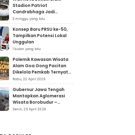
Stadion Patriot
Candrabhaga Jadi
Kawasan Sport City Dan
3 minggu yang lalu
Sport Tourism
Konsep Baru PRSU ke-50,
Tampilkan Potensi Lokal
Unggulan
1 bulan yang lalu
Polemik Kawasan Wisata
Alam Goa Gong Pacitan
Dikelola Pemkab Ternyata
Berdiri Di Atas Lahan Milik
Rabu, 22 April 2026
Warga
Gubernur Jawa Tengah
Mantapkan Aglomerasi
Wisata Borobudur –
Kopeng – Rawa Pening
Senin, 20 April 2026