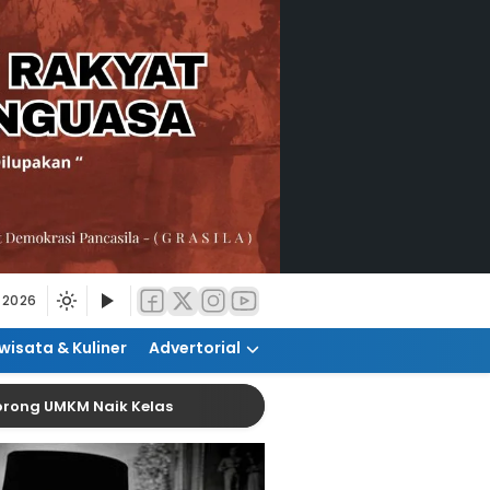
 2026
wisata & Kuliner
Advertorial
KM Naik Kelas
Pemanfaatan AI Diharap Tingkatka