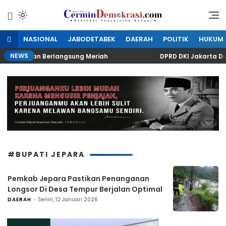
Lewati
ke
Refleksi Kedaulatan Rakyat
CerminDemokrasi.com
konten
NASIONAL
JABODETABEK
DAERAH
POLITIK
HUKUM
NEWS
t Kuningan Berlangsung Meriah
DPRD DKI Jakarta Du
#BUPATI JEPARA
Pemkab Jepara Pastikan Penanganan
Longsor Di Desa Tempur Berjalan Optimal
DAERAH
Senin, 12 Januari 2026