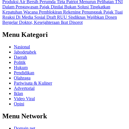
Produksi Air Bersih Perumda Tirta Patriot Menurun
Pelibatan TNI
Dalam Pengawasan Pajak Dinilai Bukan Solusi Tingkatkan
Kepatuhan
Wacana Pemblokiran Rekening Penunggak Pajak Tuai
Reaksi Di Media Sosial
Draft RUU Sisdiknas Wajibkan Dosen
Bergelar Doktor, Kesejahteraan Ikut Disorot
Menu Kategori
Nasional
Jabodetabek
Daerah
Politik
Hukum
Pendidikan
Olahraga
Pariwisata & Kuliner
Advertorial
Iklan
Video Viral
Opini
Menu Network
Domain.net