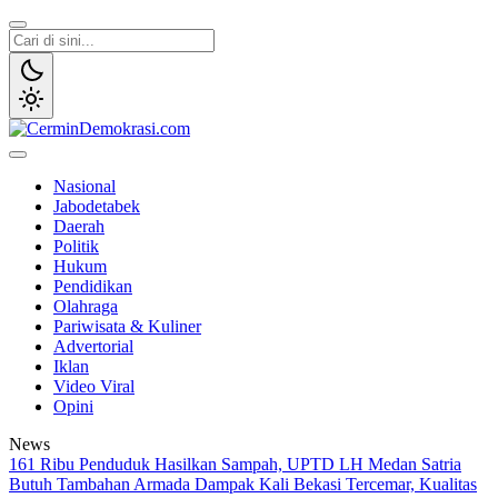
Lewati
ke
konten
CerminDemokrasi.com
Refleksi Kedaulatan Rakyat
Nasional
Jabodetabek
Daerah
Politik
Hukum
Pendidikan
Olahraga
Pariwisata & Kuliner
Advertorial
Iklan
Video Viral
Opini
News
161 Ribu Penduduk Hasilkan Sampah, UPTD LH Medan Satria
Butuh Tambahan Armada
Dampak Kali Bekasi Tercemar, Kualitas