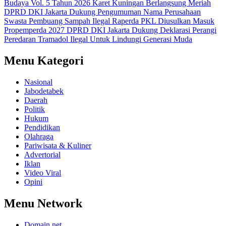
Budaya Vol. 5 Tahun 2026 Karet Kuningan Berlangsung Meriah
DPRD DKI Jakarta Dukung Pengumuman Nama Perusahaan
Swasta Pembuang Sampah Ilegal
Raperda PKL Diusulkan Masuk
Propemperda 2027
DPRD DKI Jakarta Dukung Deklarasi Perangi
Peredaran Tramadol Ilegal Untuk Lindungi Generasi Muda
Menu Kategori
Nasional
Jabodetabek
Daerah
Politik
Hukum
Pendidikan
Olahraga
Pariwisata & Kuliner
Advertorial
Iklan
Video Viral
Opini
Menu Network
Domain.net