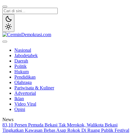
Lewati
ke
konten
CerminDemokrasi.com
Refleksi Kedaulatan Rakyat
Nasional
Jabodetabek
Daerah
Politik
Hukum
Pendidikan
Olahraga
Pariwisata & Kuliner
Advertorial
Iklan
Video Viral
Opini
News
83,10 Persen Pemuda Bekasi Tak Merokok, Walikota Bekasi
Tingkatkan Kawasan Bebas Asap Rokok Di Ruang Publik
Festival