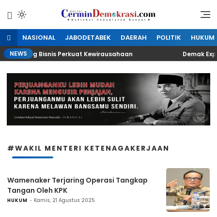
Lewati
ke
Refleksi Kedaulatan Rakyat
CerminDemokrasi.com
konten
NASIONAL
JABODETABEK
DAERAH
POLITIK
HUKUM
NEWS
n Peluang Bisnis Perkuat Kewirausahaan
Demak Expo 20
#WAKIL MENTERI KETENAGAKERJAAN
Wamenaker Terjaring Operasi Tangkap
Tangan Oleh KPK
HUKUM
Kamis, 21 Agustus 2025