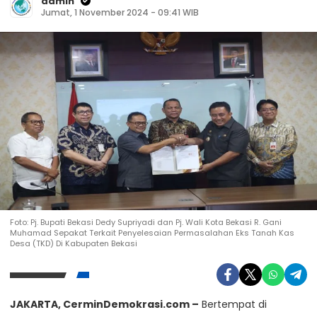
admin
Jumat, 1 November 2024 - 09:41 WIB
Foto: Pj. Bupati Bekasi Dedy Supriyadi dan Pj. Wali Kota Bekasi R. Gani
Kunjungi Website Resmi Cermin Demokrasi
Muhamad Sepakat Terkait Penyelesaian Permasalahan Eks Tanah Kas
Desa (TKD) Di Kabupaten Bekasi
Kunjungan Kerja Pj Wali Kota Bekasi ke Transit
Oriented Development LRT City Bekasi
Selasa, 29 Oktober 2024
JAKARTA, CerminDemokrasi.com –
Bertempat di