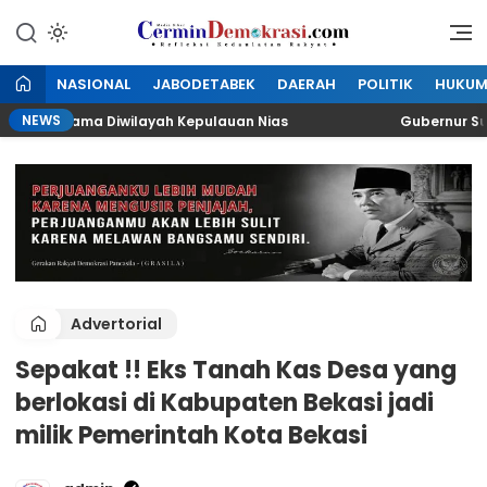
Lewati
ke
Refleksi Kedaulatan Rakyat
CerminDemokrasi.com
konten
NASIONAL
JABODETABEK
DAERAH
POLITIK
HUKU
NEWS
Pertama Diwilayah Kepulauan Nias
Gubernur Sumut B
Advertorial
Sepakat !! Eks Tanah Kas Desa yang
berlokasi di Kabupaten Bekasi jadi
milik Pemerintah Kota Bekasi