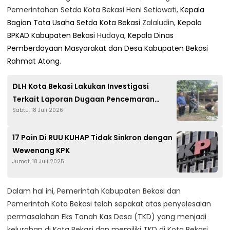
Pemerintahan Setda Kota Bekasi Heni Setiowati,
Kepala
Bagian Tata Usaha Setda Kota Bekasi
Zalaludin,
Kepala
BPKAD Kabupaten Bekasi
Hudaya,
Kepala Dinas
Pemberdayaan Masyarakat dan Desa Kabupaten Bekasi
Rahmat Atong
.
DLH Kota Bekasi Lakukan Investigasi
Terkait Laporan Dugaan Pencemaran
Sabtu, 18 Juli 2026
Udara di Sumur Batu
17 Poin Di RUU KUHAP Tidak Sinkron dengan
Wewenang KPK
Jumat, 18 Juli 2025
Dalam hal ini, Pemerintah Kabupaten Bekasi dan
Pemerintah Kota Bekasi telah sepakat atas penyelesaian
permasalahan Eks Tanah Kas Desa (TKD) yang menjadi
kelurahan di Kota Bekasi dan memiliki TKD di Kota Bekasi