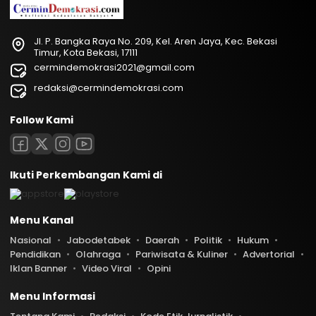
Jl. P. Bangka Raya No. 209, Kel. Aren Jaya, Kec. Bekasi
Timur, Kota Bekasi, 17111
cermindemokrasi2021@gmail.com
redaksi@cermindemokrasi.com
Follow Kami
Ikuti Perkembangan Kami di
Menu Kanal
Nasional
Jabodetabek
Daerah
Politik
Hukum
Pendidikan
Olahraga
Pariwisata & Kuliner
Advertorial
Iklan Banner
Video Viral
Opini
Menu Informasi