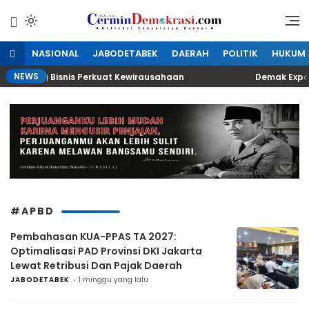
Lewati
ke
Refleksi Kedaulatan Rakyat
CerminDemokrasi.com
konten
NASIONAL
JABODETABEK
DAERAH
POLITIK
HUKUM
NEWS
 Peluang Bisnis Perkuat Kewirausahaan
Demak Expo 202
#APBD
Pembahasan KUA-PPAS TA 2027:
Optimalisasi PAD Provinsi DKI Jakarta
Lewat Retribusi Dan Pajak Daerah
JABODETABEK
1 minggu yang lalu