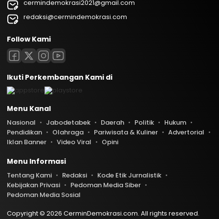
cermindemokrasi2021@gmail.com
redaksi@cermindemokrasi.com
Follow Kami
Ikuti Perkembangan Kami di
Menu Kanal
Nasional
Jabodetabek
Daerah
Politik
Hukum
Pendidikan
Olahraga
Pariwisata & Kuliner
Advertorial
Iklan Banner
Video Viral
Opini
Menu Informasi
Tentang Kami
Redaksi
Kode Etik Jurnalistik
Kebijakan Privasi
Pedoman Media Siber
Pedoman Media Sosial
Copyright © 2026 CerminDemokrasi.com. All rights reserved.