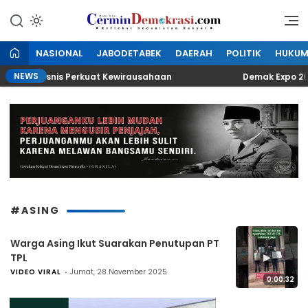
Lewati
ke
Refleksi Kedaulatan Rakyat
CerminDemokrasi.com
konten
NASIONAL
JABODETABEK
DAERAH
POLITIK
HUKU
NEWS
luang Bisnis Perkuat Kewirausahaan
Demak Expo 2026 
#ASING
Warga Asing Ikut Suarakan Penutupan PT
▶
TPL
VIDEO VIRAL
Jumat, 28 November 2025
0:00:32