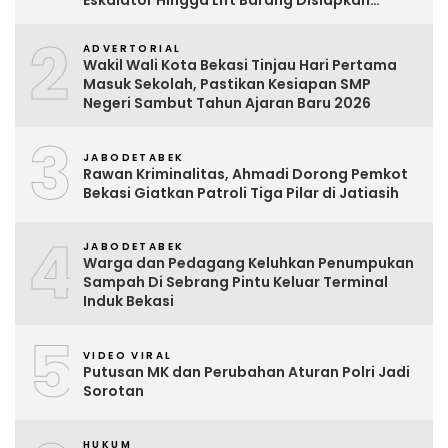
Eskalator Hingga Lift Barang Disiapkan
Bertahap
2
ADVERTORIAL
Wakil Wali Kota Bekasi Tinjau Hari Pertama
Masuk Sekolah, Pastikan Kesiapan SMP
Negeri Sambut Tahun Ajaran Baru 2026
3
JABODETABEK
Rawan Kriminalitas, Ahmadi Dorong Pemkot
Bekasi Giatkan Patroli Tiga Pilar di Jatiasih
4
JABODETABEK
Warga dan Pedagang Keluhkan Penumpukan
Sampah Di Sebrang Pintu Keluar Terminal
Induk Bekasi
5
VIDEO VIRAL
Putusan MK dan Perubahan Aturan Polri Jadi
Sorotan
HUKUM