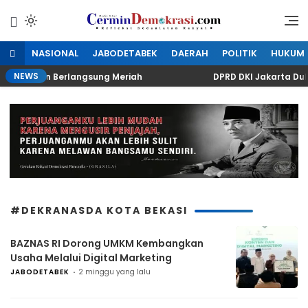
Lewati
ke
Refleksi Kedaulatan Rakyat
CerminDemokrasi.com
konten
NASIONAL
JABODETABEK
DAERAH
POLITIK
HUKUM
NEWS
 Kuningan Berlangsung Meriah
DPRD DKI Jakarta Duku
#DEKRANASDA KOTA BEKASI
BAZNAS RI Dorong UMKM Kembangkan
Usaha Melalui Digital Marketing
JABODETABEK
2 minggu yang lalu