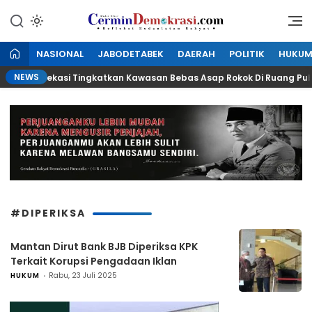
Lewati
ke
Refleksi Kedaulatan Rakyat
CerminDemokrasi.com
konten
NASIONAL
JABODETABEK
DAERAH
POLITIK
HUKU
NEWS
likota Bekasi Tingkatkan Kawasan Bebas Asap Rokok Di Ruang Publik
#DIPERIKSA
Mantan Dirut Bank BJB Diperiksa KPK
Terkait Korupsi Pengadaan Iklan
HUKUM
Rabu, 23 Juli 2025