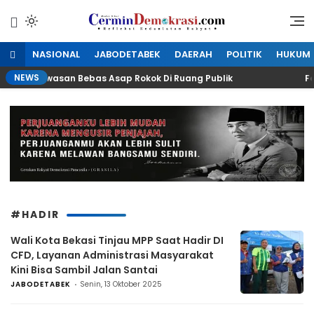
Lewati
ke
Refleksi Kedaulatan Rakyat
CerminDemokrasi.com
konten
NASIONAL
JABODETABEK
DAERAH
POLITIK
HUKUM
NEWS
atkan Kawasan Bebas Asap Rokok Di Ruang Publik
Fest
#HADIR
Wali Kota Bekasi Tinjau MPP Saat Hadir DI
CFD, Layanan Administrasi Masyarakat
Kini Bisa Sambil Jalan Santai
JABODETABEK
Senin, 13 Oktober 2025