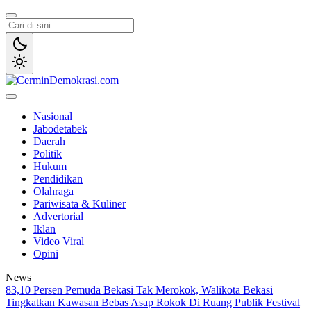
Lewati
ke
konten
CerminDemokrasi.com
Refleksi Kedaulatan Rakyat
Nasional
Jabodetabek
Daerah
Politik
Hukum
Pendidikan
Olahraga
Pariwisata & Kuliner
Advertorial
Iklan
Video Viral
Opini
News
83,10 Persen Pemuda Bekasi Tak Merokok, Walikota Bekasi
Tingkatkan Kawasan Bebas Asap Rokok Di Ruang Publik
Festival