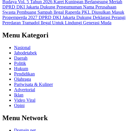
Budaya Vol. 5 Tahun 2026 Karet Kuningan Berlangsung Meriah
DPRD DKI Jakarta Dukung Pengumuman Nama Perusahaan
Swasta Pembuang Sampah Ilegal
Raperda PKL Diusulkan Masuk
Propemperda 2027
DPRD DKI Jakarta Dukung Deklarasi Perangi
Peredaran Tramadol Ilegal Untuk Lindungi Generasi Muda
Menu Kategori
Nasional
Jabodetabek
Daerah
Politik
Hukum
Pendidikan
Olahraga
Pariwisata & Kuliner
Advertorial
Iklan
Video Viral
Opini
Menu Network
Domain.net