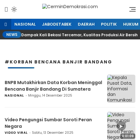
Lewati
ke
Refleksi Kedaulatan Rakyat
CerminDemokrasi.com
konten
NASIONAL
JABODETABEK
DAERAH
POLITIK
HUKUM
NEWS
Dampak Kali Bekasi Tercemar, Kualitas Produksi Air Bersih
#KORBAN BENCANA BANJIR BANDANG
BNPB Mutakhirkan Data Korban Meninggal
Bencana Banjir Bandang Di Sumatera
NASIONAL
Minggu, 14 Desember 2025
Video Pengungsi Sumbar Soroti Peran
▶
Negara
VIDEO VIRAL
Sabtu, 13 Desember 2025
0:01:09