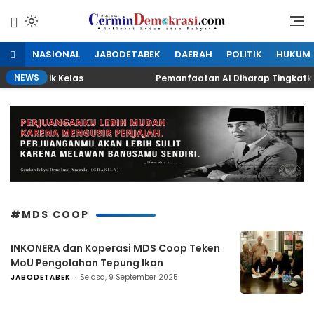
Lewati
ke
Refleksi Kedaulatan Rakyat
CerminDemokrasi.com
konten
NASIONAL
JABODETABEK
DAERAH
POLITIK
HUKUM
NEWS
UMKM Naik Kelas
Pemanfaatan AI Diharap Tingkatkan 
#MDS COOP
INKONERA dan Koperasi MDS Coop Teken
MoU Pengolahan Tepung Ikan
JABODETABEK
Selasa, 9 September 2025