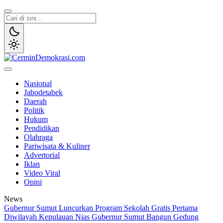
Lewati
ke
konten
CerminDemokrasi.com
Refleksi Kedaulatan Rakyat
Nasional
Jabodetabek
Daerah
Politik
Hukum
Pendidikan
Olahraga
Pariwisata & Kuliner
Advertorial
Iklan
Video Viral
Opini
News
Gubernur Sumut Luncurkan Program Sekolah Gratis Pertama
Diwilayah Kepulauan Nias
Gubernur Sumut Bangun Gedung