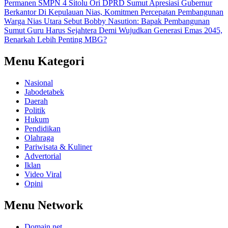
Permanen SMPN 4 Sitolu Ori
DPRD Sumut Apresiasi Gubernur
Berkantor Di Kepulauan Nias, Komitmen Percepatan Pembangunan
Warga Nias Utara Sebut Bobby Nasution: Bapak Pembangunan
Sumut
Guru Harus Sejahtera Demi Wujudkan Generasi Emas 2045,
Benarkah Lebih Penting MBG?
Menu Kategori
Nasional
Jabodetabek
Daerah
Politik
Hukum
Pendidikan
Olahraga
Pariwisata & Kuliner
Advertorial
Iklan
Video Viral
Opini
Menu Network
Domain.net