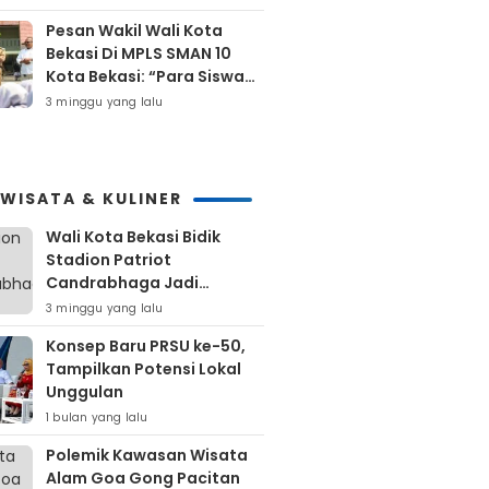
Bekasi
Pesan Wakil Wali Kota
Bekasi Di MPLS SMAN 10
Kota Bekasi: “Para Siswa
Hindari Perilaku Yang
3 minggu yang lalu
Bertentangan Dengan
Norma Masyarakat
Maupun Agama”
IWISATA & KULINER
Wali Kota Bekasi Bidik
Stadion Patriot
Candrabhaga Jadi
Kawasan Sport City Dan
3 minggu yang lalu
Sport Tourism
Konsep Baru PRSU ke-50,
Tampilkan Potensi Lokal
Unggulan
1 bulan yang lalu
Polemik Kawasan Wisata
Alam Goa Gong Pacitan