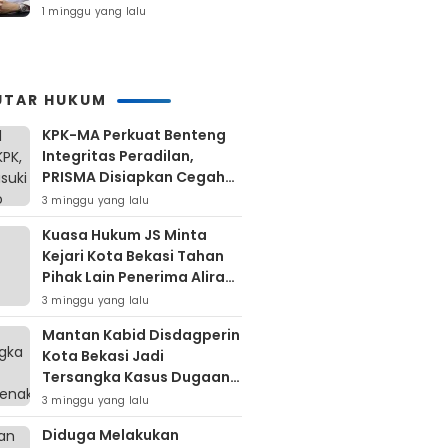
Di Kuranji
1 minggu yang lalu
UTAR HUKUM
KPK-MA Perkuat Benteng
Integritas Peradilan,
PRISMA Disiapkan Cegah
Korupsi Sejak Hulu
3 minggu yang lalu
Kuasa Hukum JS Minta
Kejari Kota Bekasi Tahan
Pihak Lain Penerima Aliran
Dana Rp80 Juta
3 minggu yang lalu
Mantan Kabid Disdagperin
Kota Bekasi Jadi
Tersangka Kasus Dugaan
Pungli MCK Pasar
3 minggu yang lalu
Bantargebang
Diduga Melakukan