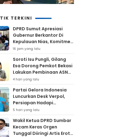
TIK TERKINI
DPRD Sumut Apresiasi
Gubernur Berkantor Di
Kepulauan Nias, Komitmen
Percepatan Pembangunan
16 jam yang lalu
Soroti Isu Pungli, Gilang
Esa Dorong Pemkot Bekasi
Lakukan Pembinaan ASN
Hingga Bentuk Satgas
4 hari yang lalu
Partai Gelora Indonesia
Luncurkan Desk Verpol,
Persiapan Hadapi
Verifikasi KPU Untuk Pemilu
5 hari yang lalu
2029
Wakil Ketua DPRD Sumbar
Kecam Keras Orgen
Tunggal Diiringi Artis Erotis