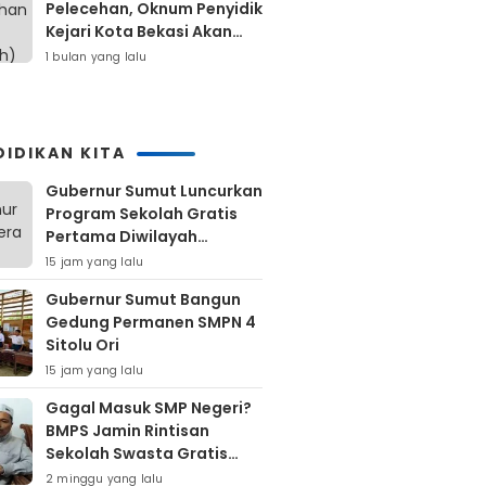
Pelecehan, Oknum Penyidik
Kejari Kota Bekasi Akan
Dilaporkan
1 bulan yang lalu
DIDIKAN KITA
Gubernur Sumut Luncurkan
Program Sekolah Gratis
Pertama Diwilayah
Kepulauan Nias
15 jam yang lalu
Gubernur Sumut Bangun
Gedung Permanen SMPN 4
Sitolu Ori
15 jam yang lalu
Gagal Masuk SMP Negeri?
BMPS Jamin Rintisan
Sekolah Swasta Gratis
Untuk Masyarakat Kota
2 minggu yang lalu