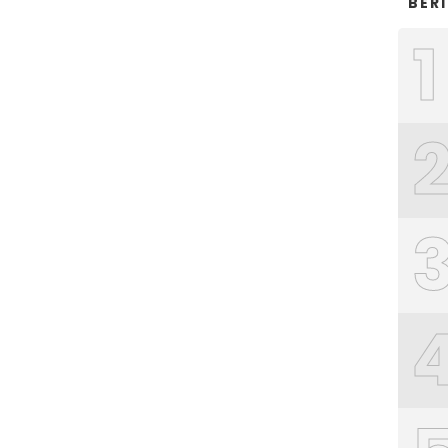
BER
1