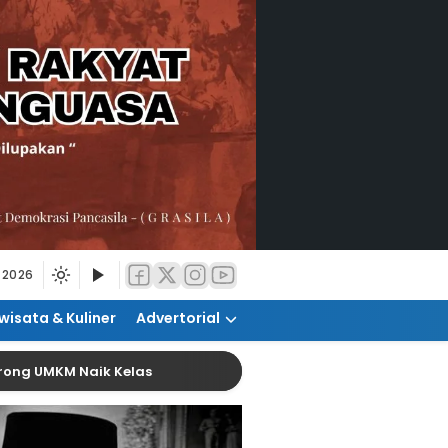
 2026
wisata & Kuliner
Advertorial
KM Naik Kelas
Pemanfaatan AI Diharap Tingkatk