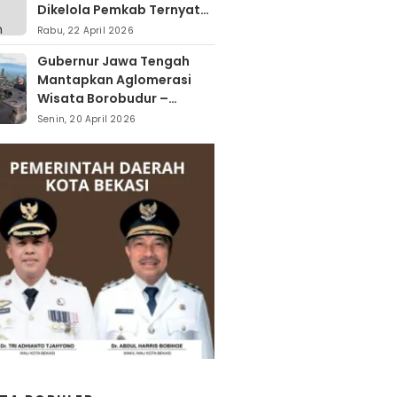
Dikelola Pemkab Ternyata
Berdiri Di Atas Lahan Milik
Rabu, 22 April 2026
Warga
Gubernur Jawa Tengah
Mantapkan Aglomerasi
Wisata Borobudur –
Kopeng – Rawa Pening
Senin, 20 April 2026