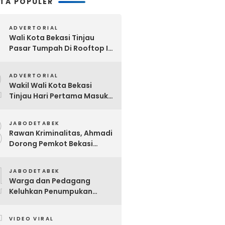
ITA POPULER
ADVERTORIAL
Wali Kota Bekasi Tinjau
Pasar Tumpah Di Rooftop I
Pasar Baru: Fasilitas Kanopi,
2
Eskalator Hingga Lift Barang
ADVERTORIAL
Disiapkan Bertahap
Wakil Wali Kota Bekasi
Tinjau Hari Pertama Masuk
Sekolah, Pastikan Kesiapan
3
SMP Negeri Sambut Tahun
JABODETABEK
Ajaran Baru 2026
Rawan Kriminalitas, Ahmadi
Dorong Pemkot Bekasi
Giatkan Patroli Tiga Pilar di
4
Jatiasih
JABODETABEK
Warga dan Pedagang
Keluhkan Penumpukan
Sampah Di Sebrang Pintu
Keluar Terminal Induk Bekasi
VIDEO VIRAL