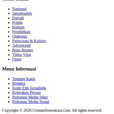
Nasional
Jabodetabek
Daerah
Politik
Hukum
Pendidikan
Olahraga
Pariwisata & Kuliner
Advertorial
Iklan Banner
Video Viral
Opini
Menu Informasi
Tentang Kami
Redaksi
Kode Etik Jurnalistik
Kebijakan Privasi
Pedoman Media Siber
Pedoman Media Sosial
Copyright © 2026 CerminDemokrasi.com. All rights reserved.