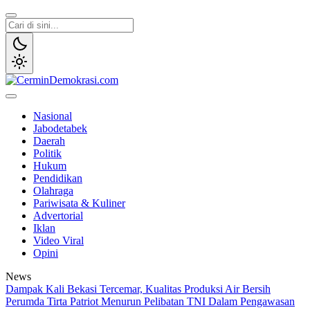
Lewati
ke
konten
CerminDemokrasi.com
Refleksi Kedaulatan Rakyat
Nasional
Jabodetabek
Daerah
Politik
Hukum
Pendidikan
Olahraga
Pariwisata & Kuliner
Advertorial
Iklan
Video Viral
Opini
News
Dampak Kali Bekasi Tercemar, Kualitas Produksi Air Bersih
Perumda Tirta Patriot Menurun
Pelibatan TNI Dalam Pengawasan