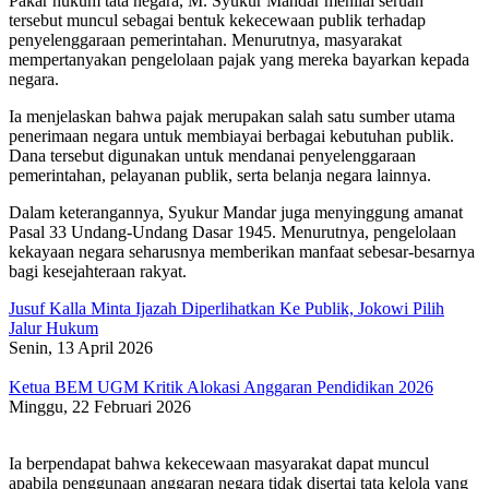
Pakar hukum tata negara, M. Syukur Mandar menilai seruan
tersebut muncul sebagai bentuk kekecewaan publik terhadap
penyelenggaraan pemerintahan. Menurutnya, masyarakat
mempertanyakan pengelolaan pajak yang mereka bayarkan kepada
negara.
Ia menjelaskan bahwa pajak merupakan salah satu sumber utama
penerimaan negara untuk membiayai berbagai kebutuhan publik.
Dana tersebut digunakan untuk mendanai penyelenggaraan
pemerintahan, pelayanan publik, serta belanja negara lainnya.
Dalam keterangannya, Syukur Mandar juga menyinggung amanat
Pasal 33 Undang-Undang Dasar 1945. Menurutnya, pengelolaan
kekayaan negara seharusnya memberikan manfaat sebesar-besarnya
bagi kesejahteraan rakyat.
Jusuf Kalla Minta Ijazah Diperlihatkan Ke Publik, Jokowi Pilih
Jalur Hukum
Senin, 13 April 2026
Ketua BEM UGM Kritik Alokasi Anggaran Pendidikan 2026
Minggu, 22 Februari 2026
Ia berpendapat bahwa kekecewaan masyarakat dapat muncul
apabila penggunaan anggaran negara tidak disertai tata kelola yang