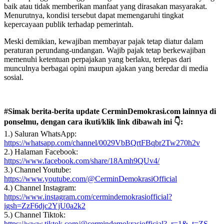
baik atau tidak memberikan manfaat yang dirasakan masyarakat.
Menurutnya, kondisi tersebut dapat memengaruhi tingkat
kepercayaan publik terhadap pemerintah.
Meski demikian, kewajiban membayar pajak tetap diatur dalam
peraturan perundang-undangan. Wajib pajak tetap berkewajiban
memenuhi ketentuan perpajakan yang berlaku, terlepas dari
munculnya berbagai opini maupun ajakan yang beredar di media
sosial.
#Simak berita-berita update CerminDemokrasi.com lainnya di
ponselmu, dengan cara ikuti/klik link dibawah ini 👇:
1.) Saluran WhatsApp:
https://whatsapp.com/channel/0029VbBQrtFBqbr2Tw270h2v
2.) Halaman Facebook:
https://www.facebook.com/share/18Amh9QUv4/
3.) Channel Youtube:
https://www.youtube.com/@CerminDemokrasiOfficial
4.) Channel Instagram:
https://www.instagram.com/cermindemokrasiofficial?
igsh=ZzF6djc2YjU0a2k2
5.) Channel Tiktok:
https://www.tiktok.com/@cermindemokrasiofficial?_r=1&_t=ZS-