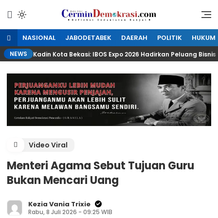
Lewati
ke
Refleksi Kedaulatan Rakyat
CerminDemokrasi.com
konten
NASIONAL
JABODETABEK
DAERAH
POLITIK
HUKUM
NEWS
Kadin Kota Bekasi: IBOS Expo 2026 Hadirkan Peluang Bisn
Video Viral
Menteri Agama Sebut Tujuan Guru
Bukan Mencari Uang
Kezia Vania Trixie
Rabu, 8 Juli 2026 - 09:25 WIB