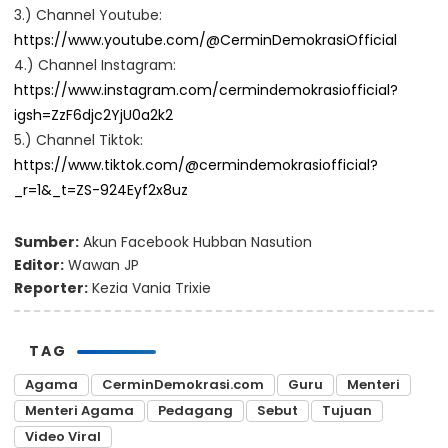
3.) Channel Youtube:
https://www.youtube.com/@CerminDemokrasiOfficial
4.) Channel Instagram:
https://www.instagram.com/cermindemokrasiofficial?
igsh=ZzF6djc2YjU0a2k2
5.) Channel Tiktok:
https://www.tiktok.com/@cermindemokrasiofficial?
_r=1&_t=ZS-924Eyf2x8uz
Sumber:
Akun Facebook Hubban Nasution
Editor:
Wawan JP
Reporter:
Kezia Vania Trixie
TAG
Agama
CerminDemokrasi.com
Guru
Menteri
Menteri Agama
Pedagang
Sebut
Tujuan
Video Viral