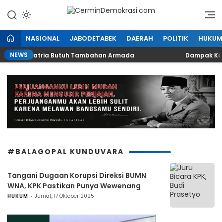
Lewati
ke
Refleksi Kedaulatan Rakyat
CerminDemokrasi.com
konten
NASIONAL
JABODETABEK
DAERAH
POLITIK
HUKU
NEWS
 Medan Satria Butuh Tambahan Armada
Dampak Kali Be
#BALAGOPAL KUNDUVARA
Tangani Dugaan Korupsi Direksi BUMN
WNA, KPK Pastikan Punya Wewenang
HUKUM
Jumat, 17 Oktober 2025