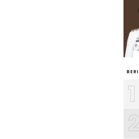
BER
1