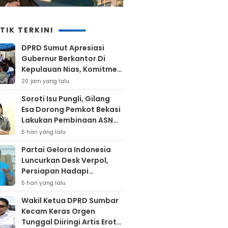
TIK TERKINI
DPRD Sumut Apresiasi
Gubernur Berkantor Di
Kepulauan Nias, Komitmen
Percepatan Pembangunan
20 jam yang lalu
Soroti Isu Pungli, Gilang
Esa Dorong Pemkot Bekasi
Lakukan Pembinaan ASN
Hingga Bentuk Satgas
5 hari yang lalu
Partai Gelora Indonesia
Luncurkan Desk Verpol,
Persiapan Hadapi
Verifikasi KPU Untuk Pemilu
5 hari yang lalu
2029
Wakil Ketua DPRD Sumbar
Kecam Keras Orgen
Tunggal Diiringi Artis Erotis