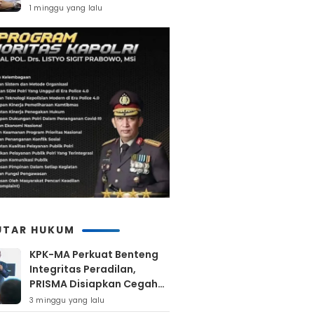
Di Kuranji
1 minggu yang lalu
UTAR HUKUM
KPK-MA Perkuat Benteng
Integritas Peradilan,
PRISMA Disiapkan Cegah
Korupsi Sejak Hulu
3 minggu yang lalu