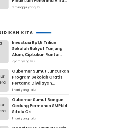
Pihak Lain Penerima Aliran
Dana Rp80 Juta
3 minggu yang lalu
DIDIKAN KITA
Investasi Rp1,5 Triliun
Sekolah Rakyat Tanjung
Alam, Ciptakan Rantai
Ekonomi Jangka Panjang
7 jam yang lalu
Gubernur Sumut Luncurkan
Program Sekolah Gratis
Pertama Diwilayah
Kepulauan Nias
1 hari yang lalu
Gubernur Sumut Bangun
Gedung Permanen SMPN 4
Sitolu Ori
1 hari yang lalu