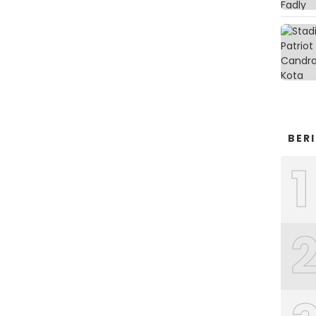
BER
1