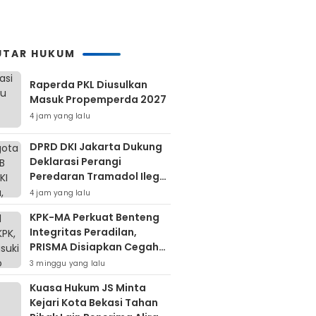
UTAR HUKUM
Raperda PKL Diusulkan
Masuk Propemperda 2027
4 jam yang lalu
DPRD DKI Jakarta Dukung
Deklarasi Perangi
Peredaran Tramadol Ilegal
Untuk Lindungi Generasi
4 jam yang lalu
Muda
KPK-MA Perkuat Benteng
Integritas Peradilan,
PRISMA Disiapkan Cegah
Korupsi Sejak Hulu
3 minggu yang lalu
Kuasa Hukum JS Minta
Kejari Kota Bekasi Tahan