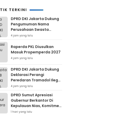
TIK TERKINI
DPRD DKI Jakarta Dukung
Pengumuman Nama
Perusahaan Swasta
Pembuang Sampah Ilegal
4 jam yang lalu
Raperda PKL Diusulkan
Masuk Propemperda 2027
4 jam yang lalu
DPRD DKI Jakarta Dukung
Deklarasi Perangi
Peredaran Tramadol Ilegal
Untuk Lindungi Generasi
4 jam yang lalu
Muda
DPRD Sumut Apresiasi
Gubernur Berkantor Di
Kepulauan Nias, Komitmen
Percepatan Pembangunan
1 hari yang lalu