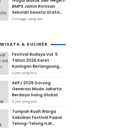
Gagal Masuk SMP Negeri?
BMPS Jamin Rintisan
Sekolah Swasta Gratis
Untuk Masyarakat Kota
2 minggu yang lalu
Bekasi
IWISATA & KULINER
Festival Budaya Vol. 5
Tahun 2026 Karet
Kuningan Berlangsung
Meriah
3 jam yang lalu
AKPJ 2026 Dorong
Generasi Muda Jakarta
Berdaya Saing Global
5 jam yang lalu
Tumpah Ruah Warga
Saksikan Festival Pawai
Telong-Telong HJK