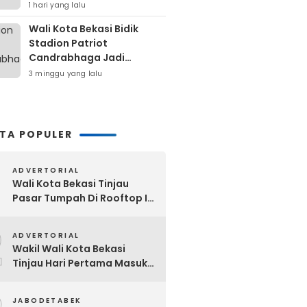
Padang ke-357
1 hari yang lalu
Wali Kota Bekasi Bidik
Stadion Patriot
Candrabhaga Jadi
Kawasan Sport City Dan
3 minggu yang lalu
Sport Tourism
ITA POPULER
ADVERTORIAL
Wali Kota Bekasi Tinjau
Pasar Tumpah Di Rooftop I
Pasar Baru: Fasilitas Kanopi,
2
Eskalator Hingga Lift Barang
ADVERTORIAL
Disiapkan Bertahap
Wakil Wali Kota Bekasi
Tinjau Hari Pertama Masuk
Sekolah, Pastikan Kesiapan
SMP Negeri Sambut Tahun
JABODETABEK
Ajaran Baru 2026