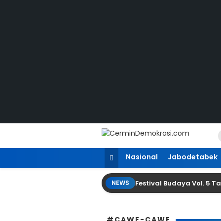
Lewati
ke
konten
CerminDemokrasi.com
Refleksi Kedaulatan Rakyat
Nasional
Jabodetabek
Festival Budaya Vol. 5 
NEWS
#CAWE-CAWE