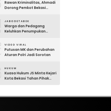
3
Rawan Kriminalitas, Ahmadi
Dorong Pemkot Bekasi
Giatkan Patroli Tiga Pilar di
4
Jatiasih
JABODETABEK
Warga dan Pedagang
Keluhkan Penumpukan
Sampah Di Sebrang Pintu
5
Keluar Terminal Induk Bekasi
VIDEO VIRAL
Putusan MK dan Perubahan
Aturan Polri Jadi Sorotan
6
HUKUM
Kuasa Hukum JS Minta Kejari
Kota Bekasi Tahan Pihak
Lain Penerima Aliran Dana
Rp80 Juta