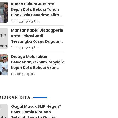
Kuasa Hukum JS Minta
Kejari Kota Bekasi Tahan
Pihak Lain Penerima Aliran
Dana Rp80 Juta
3 minggu yang lalu
Mantan Kabid Disdagperin
Kota Bekasi Jadi
Tersangka Kasus Dugaan
Pungli MCK Pasar
3 minggu yang lalu
Bantargebang
Diduga Melakukan
Pelecehan, Oknum Penyidik
Kejari Kota Bekasi Akan
Dilaporkan
1 bulan yang lalu
DIDIKAN KITA
Gagal Masuk SMP Negeri?
BMPS Jamin Rintisan
Sekolah Swasta Gratis