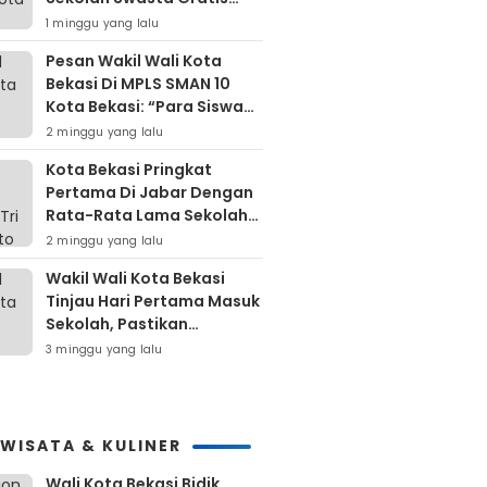
Untuk Masyarakat Kota
1 minggu yang lalu
Bekasi
Pesan Wakil Wali Kota
Bekasi Di MPLS SMAN 10
Kota Bekasi: “Para Siswa
Hindari Perilaku Yang
2 minggu yang lalu
Bertentangan Dengan
Kota Bekasi Pringkat
Norma Masyarakat
Pertama Di Jabar Dengan
Maupun Agama”
Rata-Rata Lama Sekolah
Di Atas 12 Tahun
2 minggu yang lalu
Wakil Wali Kota Bekasi
Tinjau Hari Pertama Masuk
Sekolah, Pastikan
Kesiapan SMP Negeri
3 minggu yang lalu
Sambut Tahun Ajaran Baru
2026
IWISATA & KULINER
Wali Kota Bekasi Bidik