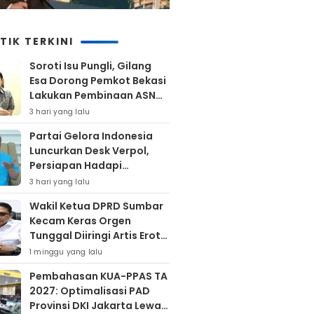
TIK TERKINI
Soroti Isu Pungli, Gilang
Esa Dorong Pemkot Bekasi
Lakukan Pembinaan ASN
Hingga Bentuk Satgas
3 hari yang lalu
Partai Gelora Indonesia
Luncurkan Desk Verpol,
Persiapan Hadapi
Verifikasi KPU Untuk Pemilu
3 hari yang lalu
2029
Wakil Ketua DPRD Sumbar
Kecam Keras Orgen
Tunggal Diiringi Artis Erotis
Di Kuranji
1 minggu yang lalu
Pembahasan KUA-PPAS TA
2027: Optimalisasi PAD
Provinsi DKI Jakarta Lewat