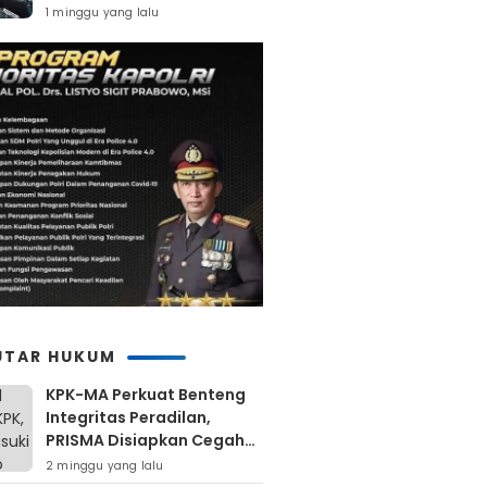
Retribusi Dan Pajak
1 minggu yang lalu
Daerah
UTAR HUKUM
KPK-MA Perkuat Benteng
Integritas Peradilan,
PRISMA Disiapkan Cegah
Korupsi Sejak Hulu
2 minggu yang lalu