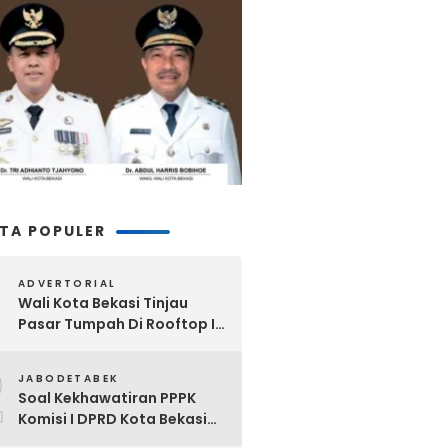
ITA POPULER
ADVERTORIAL
Wali Kota Bekasi Tinjau
Pasar Tumpah Di Rooftop I
Pasar Baru: Fasilitas Kanopi,
2
Eskalator Hingga Lift Barang
JABODETABEK
Disiapkan Bertahap
Soal Kekhawatiran PPPK
Komisi I DPRD Kota Bekasi
Akan Segera Minta