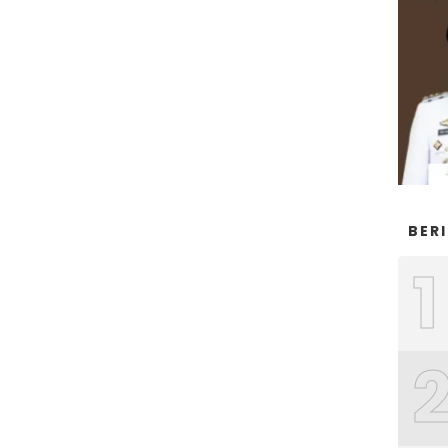
BER
1