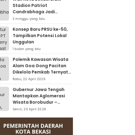
Stadion Patriot
Candrabhaga Jadi
Kawasan Sport City Dan
3 minggu yang lalu
Sport Tourism
Konsep Baru PRSU ke-50,
Tampilkan Potensi Lokal
Unggulan
1 bulan yang lalu
Polemik Kawasan Wisata
Alam Goa Gong Pacitan
Dikelola Pemkab Ternyata
Berdiri Di Atas Lahan Milik
Rabu, 22 April 2026
Warga
Gubernur Jawa Tengah
Mantapkan Aglomerasi
Wisata Borobudur –
Kopeng – Rawa Pening
Senin, 20 April 2026