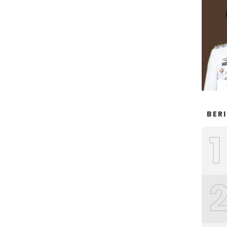
BER
1