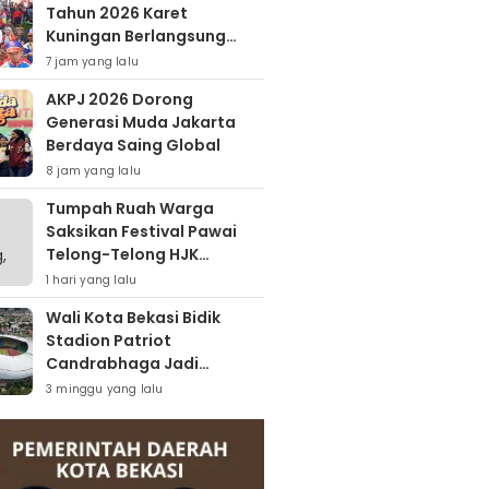
Tahun 2026 Karet
Kuningan Berlangsung
Meriah
7 jam yang lalu
AKPJ 2026 Dorong
Generasi Muda Jakarta
Berdaya Saing Global
8 jam yang lalu
Tumpah Ruah Warga
Saksikan Festival Pawai
Telong-Telong HJK
Padang ke-357
1 hari yang lalu
Wali Kota Bekasi Bidik
Stadion Patriot
Candrabhaga Jadi
Kawasan Sport City Dan
3 minggu yang lalu
Sport Tourism