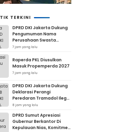
TIK TERKINI
DPRD DKI Jakarta Dukung
Pengumuman Nama
Perusahaan Swasta
Pembuang Sampah Ilegal
7 jam yang lalu
Raperda PKL Diusulkan
Masuk Propemperda 2027
7 jam yang lalu
DPRD DKI Jakarta Dukung
Deklarasi Perangi
Peredaran Tramadol Ilegal
Untuk Lindungi Generasi
8 jam yang lalu
Muda
DPRD Sumut Apresiasi
Gubernur Berkantor Di
Kepulauan Nias, Komitmen