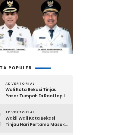
ITA POPULER
ADVERTORIAL
Wali Kota Bekasi Tinjau
Pasar Tumpah Di Rooftop I
Pasar Baru: Fasilitas Kanopi,
2
Eskalator Hingga Lift Barang
ADVERTORIAL
Disiapkan Bertahap
Wakil Wali Kota Bekasi
Tinjau Hari Pertama Masuk
Sekolah, Pastikan Kesiapan