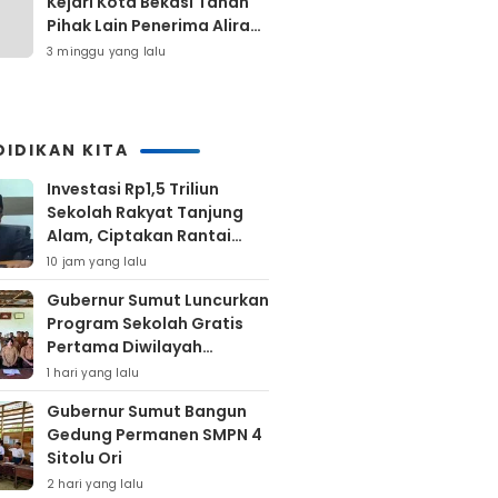
Kejari Kota Bekasi Tahan
Pihak Lain Penerima Aliran
Dana Rp80 Juta
3 minggu yang lalu
DIDIKAN KITA
Investasi Rp1,5 Triliun
Sekolah Rakyat Tanjung
Alam, Ciptakan Rantai
Ekonomi Jangka Panjang
10 jam yang lalu
Gubernur Sumut Luncurkan
Program Sekolah Gratis
Pertama Diwilayah
Kepulauan Nias
1 hari yang lalu
Gubernur Sumut Bangun
Gedung Permanen SMPN 4
Sitolu Ori
2 hari yang lalu