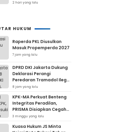
Percepatan Pembangunan
2 hari yang lalu
UTAR HUKUM
Raperda PKL Diusulkan
Masuk Propemperda 2027
7 jam yang lalu
DPRD DKI Jakarta Dukung
Deklarasi Perangi
Peredaran Tramadol Ilegal
Untuk Lindungi Generasi
8 jam yang lalu
Muda
KPK-MA Perkuat Benteng
Integritas Peradilan,
PRISMA Disiapkan Cegah
Korupsi Sejak Hulu
3 minggu yang lalu
Kuasa Hukum JS Minta