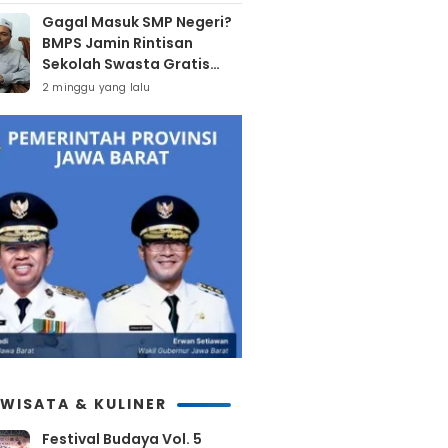
Gagal Masuk SMP Negeri?
BMPS Jamin Rintisan
Sekolah Swasta Gratis
Untuk Masyarakat Kota
2 minggu yang lalu
Bekasi
IWISATA & KULINER
Festival Budaya Vol. 5