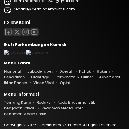
cermindemokrasi2021@gmail.com
redaksi@cermindemokrasi.com
Follow Kami
Ikuti Perkembangan Kami di
Menu Kanal
Nasional
Jabodetabek
Daerah
Politik
Hukum
Pendidikan
Olahraga
Pariwisata & Kuliner
Advertorial
Iklan Banner
Video Viral
Opini
Menu Informasi
Tentang Kami
Redaksi
Kode Etik Jurnalistik
Kebijakan Privasi
Pedoman Media Siber
Pedoman Media Sosial
Copyright © 2026 CerminDemokrasi.com. All rights reserved.