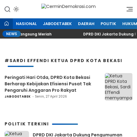
Lewati
ke
Refleksi Kedaulatan Rakyat
CerminDemokrasi.com
konten
NASIONAL
JABODETABEK
DAERAH
POLITIK
HUKU
NEWS
ingan Berlangsung Meriah
DPRD DKI Jakarta Dukung 
#SARDI EFFENDI KETUA DPRD KOTA BEKASI
Peringati Hari Otda, DPRD Kota Bekasi
Berharap Kebijakan Efisiensi Pusat Tak
Pengaruhi Anggaran Pro Rakyat
JABODETABEK
Senin, 27 April 2026
POLITIK TERKINI
DPRD DKI Jakarta Dukung Pengumuman