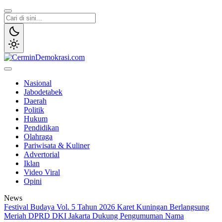
Lewati
ke
konten
CerminDemokrasi.com
Refleksi Kedaulatan Rakyat
Nasional
Jabodetabek
Daerah
Politik
Hukum
Pendidikan
Olahraga
Pariwisata & Kuliner
Advertorial
Iklan
Video Viral
Opini
News
Festival Budaya Vol. 5 Tahun 2026 Karet Kuningan Berlangsung
Meriah
DPRD DKI Jakarta Dukung Pengumuman Nama