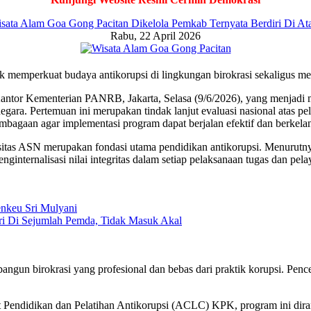
ata Alam Goa Gong Pacitan Dikelola Pemkab Ternyata Berdiri Di At
Rabu, 22 April 2026
uk memperkuat budaya antikorupsi di lingkungan birokrasi sekaligus me
ntor Kementerian PANRB, Jakarta, Selasa (9/6/2026), yang menjadi
ara. Pertemuan ini merupakan tindak lanjut evaluasi nasional atas p
mbagaan agar implementasi program dapat berjalan efektif dan berkelan
tas ASN merupakan fondasi utama pendidikan antikorupsi. Menurutnya,
nginternalisasi nilai integritas dalam setiap pelaksanaan tugas dan pel
i Di Sejumlah Pemda, Tidak Masuk Akal
un birokrasi yang profesional dan bebas dari praktik korupsi. Penceg
 Pendidikan dan Pelatihan Antikorupsi (ACLC) KPK, program ini dira