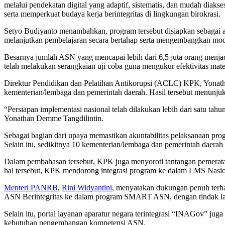
melalui pendekatan digital yang adaptif, sistematis, dan mudah dia
serta memperkuat budaya kerja berintegritas di lingkungan birokrasi.
Setyo Budiyanto menambahkan, program tersebut disiapkan sebagai a
melanjutkan pembelajaran secara bertahap serta mengembangkan modul
Besarnya jumlah ASN yang mencapai lebih dari 6,5 juta orang men
telah melakukan serangkaian uji coba guna mengukur efektivitas mate
Direktur Pendidikan dan Pelatihan Antikorupsi (ACLC) KPK, Yonath
kementerian/lembaga dan pemerintah daerah. Hasil tersebut menunjuk
“Persiapan implementasi nasional telah dilakukan lebih dari satu ta
Yonathan Demme Tangdilintin.
Sebagai bagian dari upaya memastikan akuntabilitas pelaksanaan pr
Selain itu, sedikitnya 10 kementerian/lembaga dan pemerintah daer
Dalam pembahasan tersebut, KPK juga menyoroti tantangan pemerataa
hal tersebut, KPK mendorong integrasi program ke dalam LMS Nasio
Menteri PANRB
,
Rini Widyantini
, menyatakan dukungan penuh terha
ASN Berintegritas ke dalam program SMART ASN, dengan tindak l
Selain itu, portal layanan aparatur negara terintegrasi “INAGov” jug
kebutuhan pengembangan kompetensi ASN.