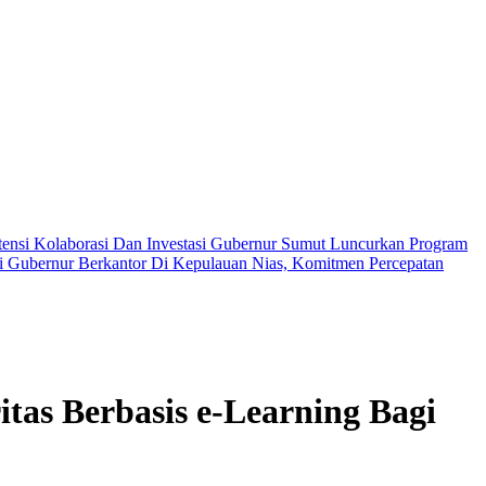
ensi Kolaborasi Dan Investasi
Gubernur Sumut Luncurkan Program
 Gubernur Berkantor Di Kepulauan Nias, Komitmen Percepatan
s Berbasis e-Learning Bagi