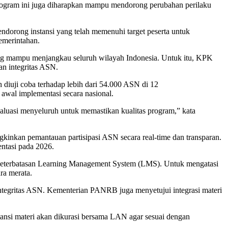
, program ini juga diharapkan mampu mendorong perubahan perilaku
dorong instansi yang telah memenuhi target peserta untuk
emerintahan.
ng mampu menjangkau seluruh wilayah Indonesia. Untuk itu, KPK
an integritas ASN.
iuji coba terhadap lebih dari 54.000 ASN di 12
awal implementasi secara nasional.
evaluasi menyeluruh untuk memastikan kualitas program,” kata
inkan pemantauan partisipasi ASN secara real-time dan transparan.
ntasi pada 2026.
uk keterbatasan Learning Management System (LMS). Untuk mengatasi
ra merata.
ntegritas ASN. Kementerian PANRB juga menyetujui integrasi materi
stansi materi akan dikurasi bersama LAN agar sesuai dengan