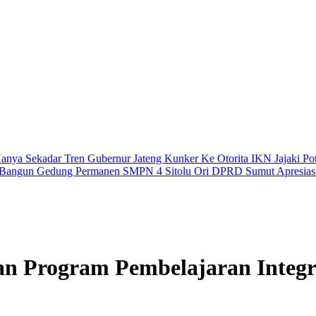
Hanya Sekadar Tren
Gubernur Jateng Kunker Ke Otorita IKN Jajaki Pot
 Bangun Gedung Permanen SMPN 4 Sitolu Ori
DPRD Sumut Apresiasi
rogram Pembelajaran Integrita