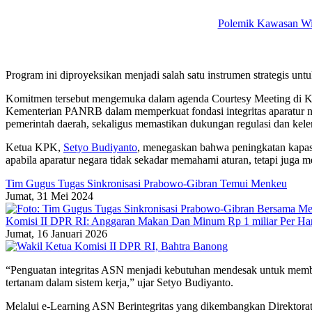
Polemik Kawasan Wis
Program ini diproyeksikan menjadi salah satu instrumen strategis unt
Komitmen tersebut mengemuka dalam agenda Courtesy Meeting di Ka
Kementerian PANRB dalam memperkuat fondasi integritas aparatur neg
pemerintah daerah, sekaligus memastikan dukungan regulasi dan kele
Ketua KPK,
Setyo Budiyanto
, menegaskan bahwa peningkatan kapasi
apabila aparatur negara tidak sekadar memahami aturan, tetapi juga me
Tim Gugus Tugas Sinkronisasi Prabowo-Gibran Temui Menkeu
Jumat, 31 Mei 2024
Komisi II DPR RI: Anggaran Makan Dan Minum Rp 1 miliar Per Har
Jumat, 16 Januari 2026
“Penguatan integritas ASN menjadi kebutuhan mendesak untuk membang
tertanam dalam sistem kerja,” ujar Setyo Budiyanto.
Melalui e-Learning ASN Berintegritas yang dikembangkan Direktorat