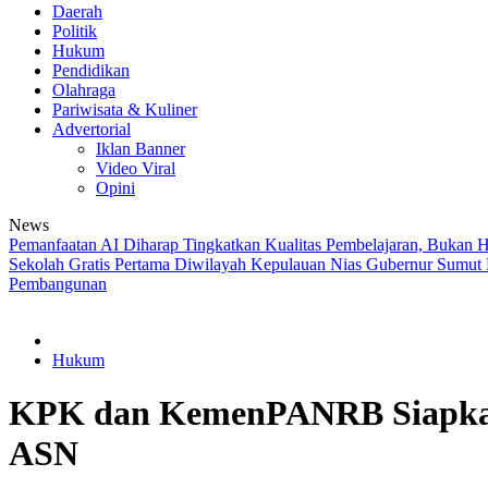
Daerah
Politik
Hukum
Pendidikan
Olahraga
Pariwisata & Kuliner
Advertorial
Iklan Banner
Video Viral
Opini
News
Pemanfaatan AI Diharap Tingkatkan Kualitas Pembelajaran, Bukan 
Sekolah Gratis Pertama Diwilayah Kepulauan Nias
Gubernur Sumut
Pembangunan
Hukum
KPK dan KemenPANRB Siapkan P
ASN