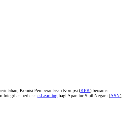
merintahan, Komisi Pemberantasan Korupsi (
KPK
) bersama
 Integritas berbasis
e-Learning
bagi Aparatur Sipil Negara (
ASN
),