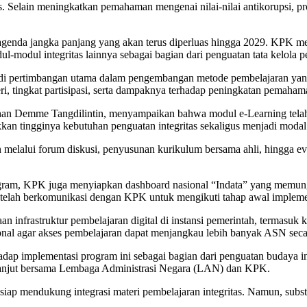
kses. Selain meningkatkan pemahaman mengenai nilai-nilai antikorupsi
genda jangka panjang yang akan terus diperluas hingga 2029. KPK men
-modul integritas lainnya sebagai bagian dari penguatan tata kelola p
jadi pertimbangan utama dalam pengembangan metode pembelajaran ya
ri, tingkat partisipasi, serta dampaknya terhadap peningkatan pemaham
an Demme Tangdilintin, menyampaikan bahwa modul e-Learning telah d
kan tingginya kebutuhan penguatan integritas sekaligus menjadi modal 
hun melalui forum diskusi, penyusunan kurikulum bersama ahli, hingga 
ogram, KPK juga menyiapkan dashboard nasional “Indata” yang memungk
ah telah berkomunikasi dengan KPK untuk mengikuti tahap awal impleme
n infrastruktur pembelajaran digital di instansi pemerintah, termas
nal agar akses pembelajaran dapat menjangkau lebih banyak ASN seca
dap implementasi program ini sebagai bagian dari penguatan budaya i
anjut bersama Lembaga Administrasi Negara (LAN) dan KPK.
a siap mendukung integrasi materi pembelajaran integritas. Namun, sub