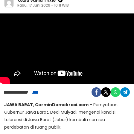
Kezia Vania Trixie
Rabu, 17 Juni 2026 - 10:11 WIB
Kunjungi Website Resmi Cermin Demokrasi
JAWA BARAT, CerminDemokrasi.com –
Pernyataan
Isu Penurunan IQ Rakyat Indonesia Jadi
Gubernur Jawa Barat,
Dedi Mulyadi
, mengenai kondisi
Sorotan
toleransi di Jawa Barat (Jabar) kembali memicu
Minggu, 5 April 2026
perdebatan di ruang publik.