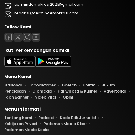
cermindemokrasi2021@gmail.com
redaksi@cermindemokrasi.com
Follow Kami
Ikuti Perkembangan Kami di
Menu Kanal
Nasional
Jabodetabek
Daerah
Politik
Hukum
Pendidikan
Olahraga
Pariwisata & Kuliner
Advertorial
Iklan Banner
Video Viral
Opini
Menu Informasi
Tentang Kami
Redaksi
Kode Etik Jurnalistik
Kebijakan Privasi
Pedoman Media Siber
Pedoman Media Sosial