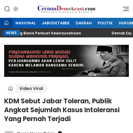
Lewati
ke
Refleksi Kedaulatan Rakyat
CerminDemokrasi.com
konten
NASIONAL
JABODETABEK
DAERAH
POLITIK
HUKU
NEWS
Peluang Bisnis Perkuat Kewirausahaan
Demak Expo 2026
Video Viral
KDM Sebut Jabar Toleran, Publik
Angkat Sejumlah Kasus Intoleransi
Yang Pernah Terjadi