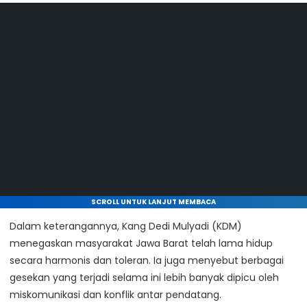
SCROLL UNTUK LANJUT MEMBACA
Dalam keterangannya, Kang
Dedi Mulyadi (KDM)
menegaskan masyarakat Jawa Barat telah lama hidup
secara harmonis dan toleran. Ia juga menyebut berbagai
gesekan yang terjadi selama ini lebih banyak dipicu oleh
miskomunikasi dan konflik antar pendatang.