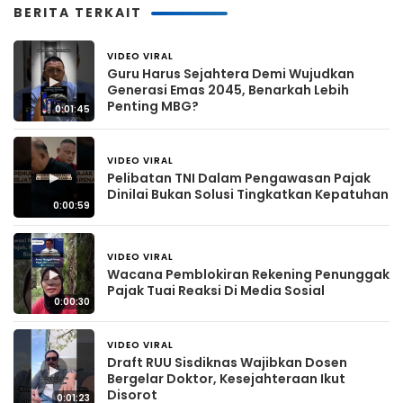
BERITA TERKAIT
VIDEO VIRAL
17 jam yang lalu
Guru Harus Sejahtera Demi Wujudkan
▶
Generasi Emas 2045, Benarkah Lebih
Penting MBG?
0:01:45
VIDEO VIRAL
4 hari yang lalu
▶
Pelibatan TNI Dalam Pengawasan Pajak
Dinilai Bukan Solusi Tingkatkan Kepatuhan
0:00:59
VIDEO VIRAL
4 hari yang lalu
▶
Wacana Pemblokiran Rekening Penunggak
Pajak Tuai Reaksi Di Media Sosial
0:00:30
VIDEO VIRAL
4 hari yang lalu
Draft RUU Sisdiknas Wajibkan Dosen
▶
Bergelar Doktor, Kesejahteraan Ikut
Disorot
0:01:23