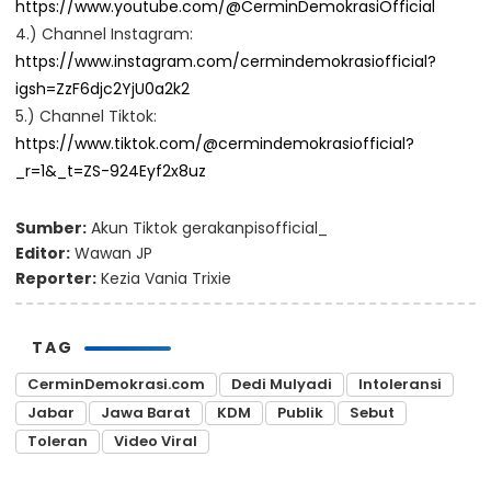
https://www.youtube.com/@CerminDemokrasiOfficial
4.) Channel Instagram:
https://www.instagram.com/cermindemokrasiofficial?
igsh=ZzF6djc2YjU0a2k2
5.) Channel Tiktok:
https://www.tiktok.com/@cermindemokrasiofficial?
_r=1&_t=ZS-924Eyf2x8uz
Sumber:
Akun Tiktok gerakanpisofficial_
Editor:
Wawan JP
Reporter:
Kezia Vania Trixie
TAG
CerminDemokrasi.com
Dedi Mulyadi
Intoleransi
Jabar
Jawa Barat
KDM
Publik
Sebut
Toleran
Video Viral