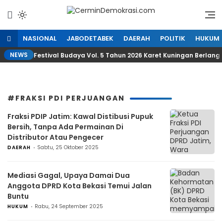
Lewati
ke
Refleksi Kedaulatan Rakyat
CerminDemokrasi.com
konten
NASIONAL
JABODETABEK
DAERAH
POLITIK
HUKUM
NEWS
Festival Budaya Vol. 5 Tahun 2026 Karet Kuningan Berlan
#FRAKSI PDI PERJUANGAN
Fraksi PDIP Jatim: Kawal Distibusi Pupuk
Bersih, Tanpa Ada Permainan Di
Distributor Atau Pengecer
DAERAH
Sabtu, 25 Oktober 2025
Mediasi Gagal, Upaya Damai Dua
Anggota DPRD Kota Bekasi Temui Jalan
Buntu
HUKUM
Rabu, 24 September 2025