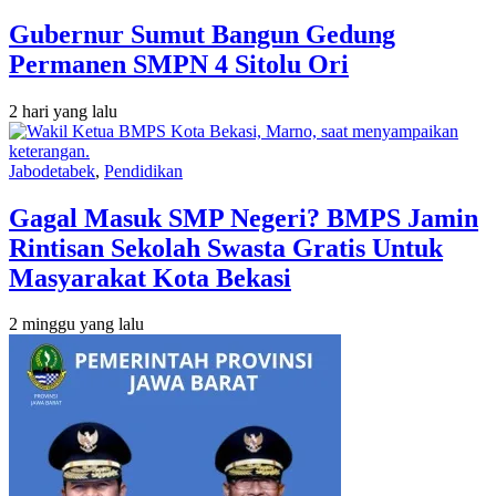
Gubernur Sumut Bangun Gedung
Permanen SMPN 4 Sitolu Ori
2 hari yang lalu
Jabodetabek
,
Pendidikan
Gagal Masuk SMP Negeri? BMPS Jamin
Rintisan Sekolah Swasta Gratis Untuk
Masyarakat Kota Bekasi
2 minggu yang lalu