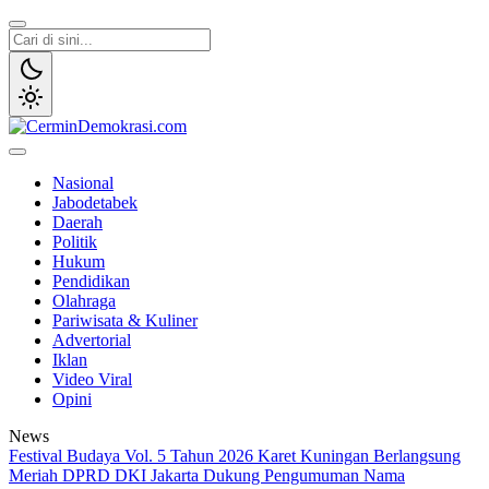
Lewati
ke
konten
CerminDemokrasi.com
Refleksi Kedaulatan Rakyat
Nasional
Jabodetabek
Daerah
Politik
Hukum
Pendidikan
Olahraga
Pariwisata & Kuliner
Advertorial
Iklan
Video Viral
Opini
News
Festival Budaya Vol. 5 Tahun 2026 Karet Kuningan Berlangsung
Meriah
DPRD DKI Jakarta Dukung Pengumuman Nama