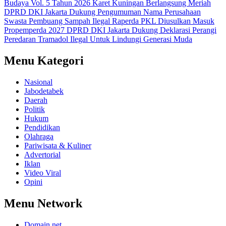
Budaya Vol. 5 Tahun 2026 Karet Kuningan Berlangsung Meriah
DPRD DKI Jakarta Dukung Pengumuman Nama Perusahaan
Swasta Pembuang Sampah Ilegal
Raperda PKL Diusulkan Masuk
Propemperda 2027
DPRD DKI Jakarta Dukung Deklarasi Perangi
Peredaran Tramadol Ilegal Untuk Lindungi Generasi Muda
Menu Kategori
Nasional
Jabodetabek
Daerah
Politik
Hukum
Pendidikan
Olahraga
Pariwisata & Kuliner
Advertorial
Iklan
Video Viral
Opini
Menu Network
Domain.net