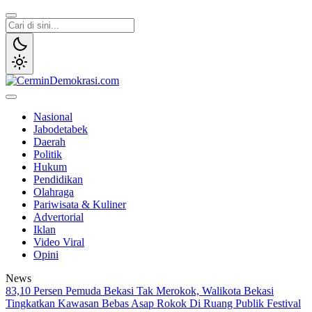
Lewati
ke
konten
CerminDemokrasi.com
Refleksi Kedaulatan Rakyat
Nasional
Jabodetabek
Daerah
Politik
Hukum
Pendidikan
Olahraga
Pariwisata & Kuliner
Advertorial
Iklan
Video Viral
Opini
News
83,10 Persen Pemuda Bekasi Tak Merokok, Walikota Bekasi
Tingkatkan Kawasan Bebas Asap Rokok Di Ruang Publik
Festival