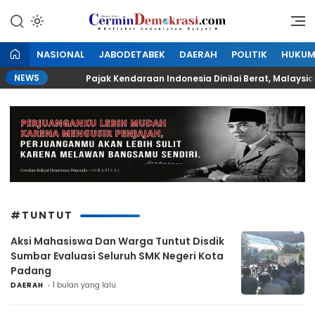
Lewati
ke
Refleksi Kedaulatan Rakyat
CerminDemokrasi.com
konten
NASIONAL
JABODETABEK
DAERAH
POLITIK
HUKU
NEWS
h
Pajak Kendaraan Indonesia Dinilai Berat, Malaysia 
#TUNTUT
Aksi Mahasiswa Dan Warga Tuntut Disdik
Sumbar Evaluasi Seluruh SMK Negeri Kota
Padang
DAERAH
1 bulan yang lalu